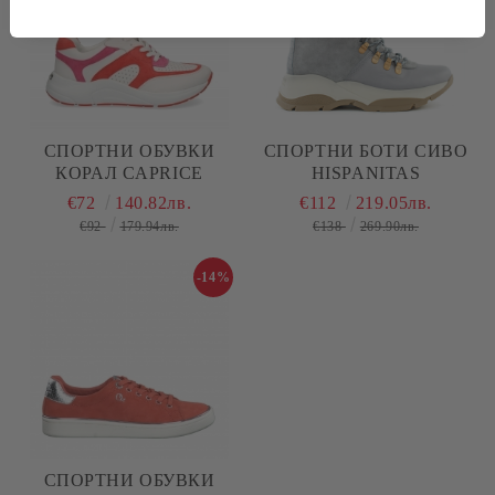
СПОРТНИ ОБУВКИ
СПОРТНИ БОТИ СИВО
КОРАЛ CAPRICE
HISPANITAS
€72
140.82лв.
€112
219.05лв.
€92
179.94лв.
€138
269.90лв.
-14%
СПОРТНИ ОБУВКИ