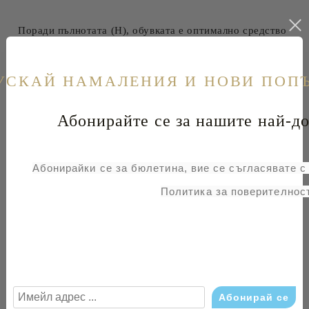
Поради пълнотата (H), обувката е оптимално средство
за решаване на проблеми при по-широк крак.
Горната част е от мек, среднозелен велур.
Обувката е снабдена с текстилна подплата, а
УСКАЙ НАМАЛЕНИЯ И НОВИ ПОП
сменяемата кожена стелка осигурява най-добър
комфорт при носене.
Абонирайте се за нашите най-до
Подхождайки на цялостното впечатление от обувката,
шевовете са дискретно запазени в цвета на горния
материал.
Абонирайки се за бюлетина, вие се съгласявате 
Политика за поверителност
Свързани продукти
-22%
-19%