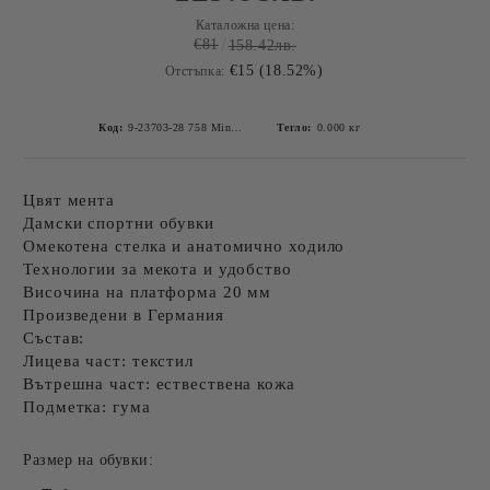
Каталожна цена:
€81
158.42лв.
€15 (18.52%)
Отстъпка:
Код:
9-23703-28 758 Mint-6
Тегло:
0.000
кг
Цвят мента
Дамски спортни обувки
Омекотена стелка и анатомично ходило
Технологии за мекота и удобство
Височина на платформа 20 мм
Произведени в Германия
Състав:
Лицева част: текстил
Вътрешна част: ествествена кожа
Подметка: гума
Размер на обувки: