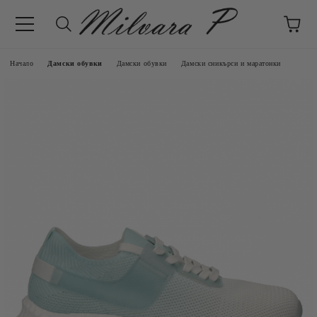
Начало
Дамски обувки
Дамски обувки
Дамски сникърси и маратонки