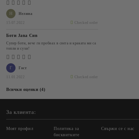
Н
Нелина
15.07.2022
Checked order
Боти Jana Сив
Супер боти, вече ги пробвах в снега и краката ми са
топли и сухи!
Г
Гост
11.01.2022
Checked order
Всички оценки (4)
За клиента:
Моят профил
Политика за
Свържи се с нас
бисквитките