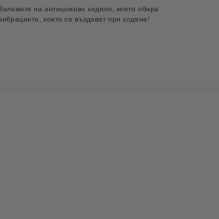
Заложете на
антишоково ходило, което обира
вибрациите, които се въздават при ходене!