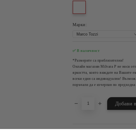
Mарки:
✅ В наличност
*Размерите са приблизителни!
Онлайн магазин Milvara P не носи от
яркостта, която виждате на Вашите ек
всеки един са индивидуални! Възможн
поръчали да е изчерпан по предходна
БЪРЗА ПОРЪЧКА Б