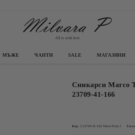
All is with love
МЪЖЕ
ЧАНТИ
SALE
МАГАЗИНИ
Сникарси Marco To
23709-41-166
Код:
2-23709-41-166 White/Pink-2
Тегло