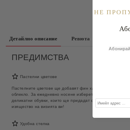
НE ПРОП
Абонира
Детайлно описание
Ревюта
Таблица с
Абонирай
ПРЕДИМСТВА
Пастелни цветове
Пастелните цветове ще добавят фин характер към всяко
облекло. За ежедневно носене изберете женствени и
деликатни обувки, които ще придадат финес и
изящество на визията ви!
Удобна стелка