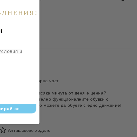
ЪЛНЕНИЯ!
и
та за лични данни
те на работния ден.
условия и
Издръжлива горна част
Винаги бързате и всяка минута от деня е ценна?
Изберете изключително функционалните обувки с
приплъзване, които можете да обуете с едно движение!
Антишоково ходило