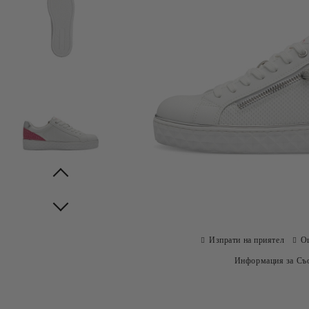
Prev
Next
Изпрати на приятел
О
Информация за Съо