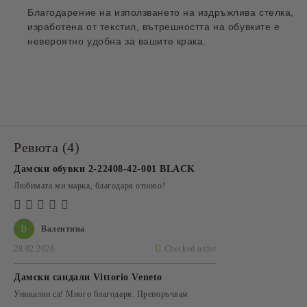
Благодарение на използването на издръжлива стелка,
изработена от текстил, вътрешността на обувките е
невероятно удобна за вашите крака.
Ревюта (4)
Дамски обувки 2-22408-42-001 BLACK
Любимата ми марка, благодаря отново!
В
Валентина
28.02.2026
Checked order
Дамски сандали Vittorio Veneto
Уникални са! Много благодаря. Препоръчвам