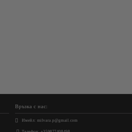
Връзка с нас:
Имейл:
milvara.p@gmail.com
Телефон:
+359877408498