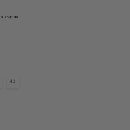
но ходило
41