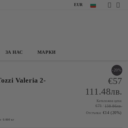
EUR
ЗА НАС
МАРКИ
-20%
€57
zzi Valeria 2-
111.48лв.
Каталожна цена:
€71
138.86лв.
€14 (20%)
Отстъпка:
:
0.000
кг