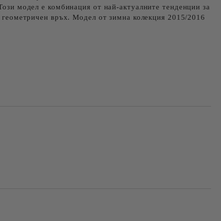
 Този модел е комбинация от най-актуалните тенденции за
 с геометричен връх. Модел от зимна колекция 2015/2016
Добави в желани