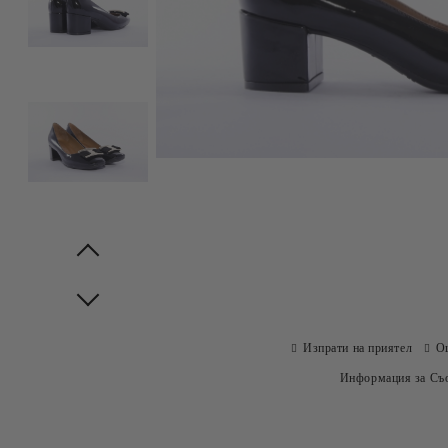
Prev
Next
Изпрати на приятел
О
Информация за Съо