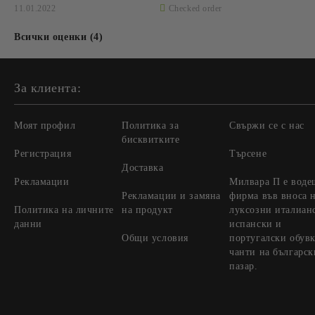
11.01.2022
Checked order
Всички оценки (4)
За клиента:
Моят профил
Политика за
Свържи се с нас
бисквитките
Регистрация
Търсене
Доставка
Рекламации
Милвара П е воде
Рекламации и замяна
фирма във вноса 
Политика на личните
на продукт
луксозни италиан
данни
испански и
Общи условия
португалски обувк
чанти на българск
пазар.