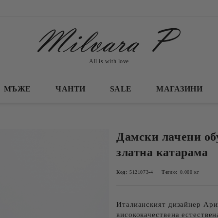
All is with love
МЪЖЕ
ЧАНТИ
SALE
МАГАЗИНИ
Дамски лачени об
златна катарама
Код:
5121073-4
Тегло:
0.000
кг
Италианският дизайнер Ари
висококачествена естествен