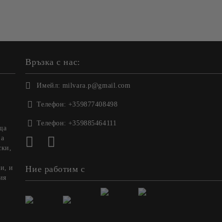
Връзка с нас:
Имейл:
milvara.p@gmail.com
Телефон:
+359877408498
Телефон:
+359885464111
ща
на
ски,
и, и
Ние работим с
ия