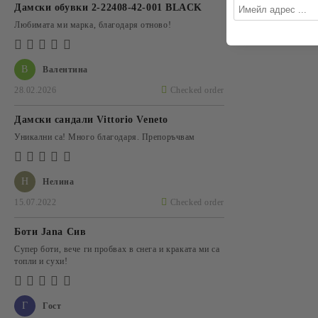
Дамски обувки 2-22408-42-001 BLACK
Любимата ми марка, благодаря отново!
В
Валентина
28.02.2026
Checked order
Дамски сандали Vittorio Veneto
Уникални са! Много благодаря. Препоръчвам
Н
Нелина
15.07.2022
Checked order
Боти Jana Сив
Супер боти, вече ги пробвах в снега и краката ми са
топли и сухи!
Г
Гост