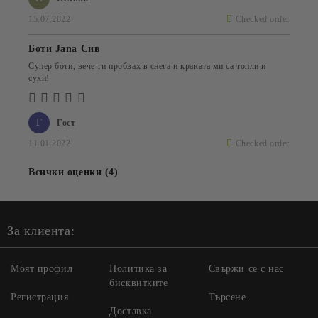
15.07.2022
Checked order
Боти Jana Сив
Супер боти, вече ги пробвах в снега и краката ми са топли и
сухи!
Г
Гост
11.01.2022
Checked order
Всички оценки (4)
За клиента:
Моят профил
Политика за
Свържи се с нас
бисквитките
Регистрация
Търсене
Доставка