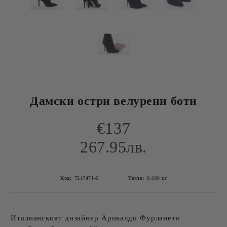
Дамски остри велурени боти
€137
267.95лв.
Код:
7217471-6
Тегло:
0.000
кг
Италианският дизайнер Аривалдо Фурлането