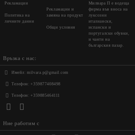
Рекламации
Милвара П е водеща
Рекламации и
фирма във вноса на
Политика на
замяна на продукт
луксозни
личните данни
италиански,
Общи условия
испански и
португалски обувки,
и чанти на
българския пазар.
Връзка с нас:
Имейл:
milvara.p@gmail.com
Телефон:
+359877408498
Телефон:
+359885464111
Ние работим с