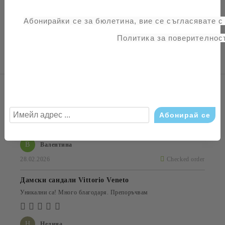
Лицева част: естествен велур
Вътрешна част: естествена кожа
Абонирайки се за бюлетина, вие се съгласявате 
Подметка: гьон
Политика за поверителност
Ревюта (4)
Дамски обувки 2-22408-42-001 BLACK
Любимата ми марка, благодаря отново!
В
Валентина
28.02.2026
Checked order
Дамски сандали Vittorio Veneto
Уникални са! Много благодаря. Препоръчвам
Н
Нелина