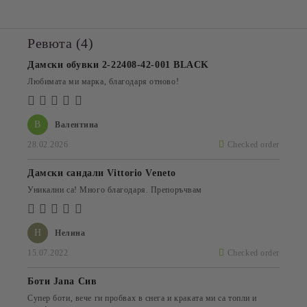
Ревюта (4)
Дамски обувки 2-22408-42-001 BLACK
Любимата ми марка, благодаря отново!
В
Валентина
28.02.2026
Checked order
Дамски сандали Vittorio Veneto
Уникални са! Много благодаря. Препоръчвам
Н
Нелина
15.07.2022
Checked order
Боти Jana Сив
Супер боти, вече ги пробвах в снега и краката ми са топли и