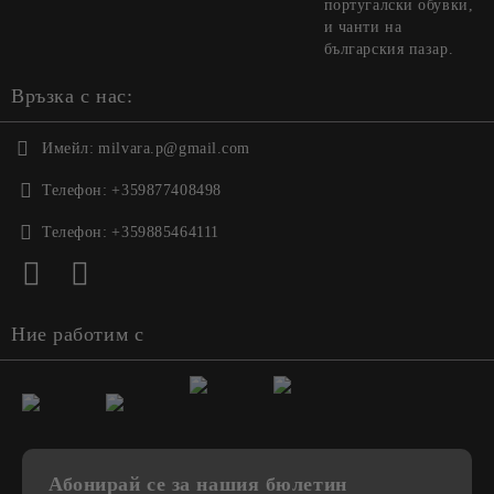
португалски обувки,
и чанти на
българския пазар.
Връзка с нас:
Имейл:
milvara.p@gmail.com
Телефон:
+359877408498
Телефон:
+359885464111
Ние работим с
Абонирай се за нашия бюлетин