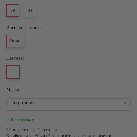
39
41
Височина на тока:
50 мм
Цветове:
Mарки:
✅ В наличност
Добави в желани
*Размерите са приблизителни!
Онлайн магазин Milvara P не носи отговорност за цветовете и