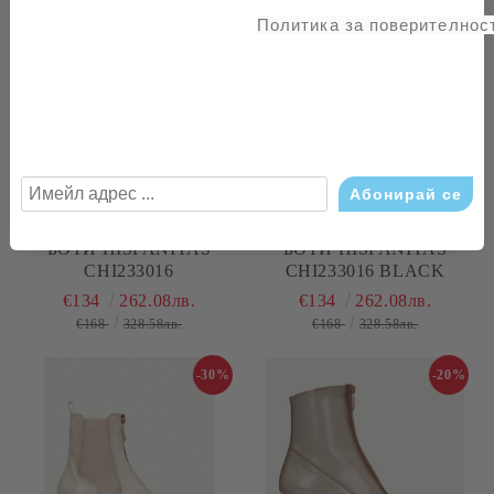
Политика за поверителност
-20%
-20%
БОТИ HISPANITAS
БОТИ HISPANITAS
CHI233016
CHI233016 BLACK
€134
262.08лв.
€134
262.08лв.
€168
328.58лв.
€168
328.58лв.
-30%
-20%