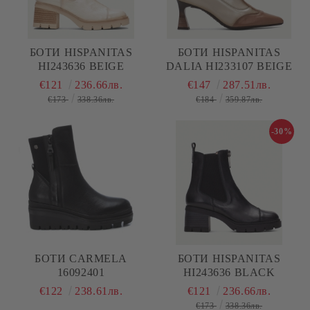
БОТИ HISPANITAS
БОТИ HISPANITAS
HI243636 BEIGE
DALIA HI233107 BEIGE
€121
236.66лв.
€147
287.51лв.
€173
338.36лв.
€184
359.87лв.
-30%
БОТИ CARMELA
БОТИ HISPANITAS
16092401
HI243636 BLACK
€122
238.61лв.
€121
236.66лв.
€173
338.36лв.