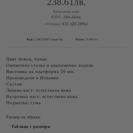
238.61лв.
Каталожна цена:
€153
299.24лв.
€31 (20.26%)
Отстъпка:
Код:
CHI253819 taupe banana-4
Тегло:
0.000
кг
Цвят бежов, банан
Омекотена стелка и анатомично ходило
Височина на платформа 50 мм.
Произведени в Испания.
Състав:
Лицева част: естествена кожа
Вътрешна част: естествена кожа
Подметка: гума
Размер на обувки:
Таблица с размери