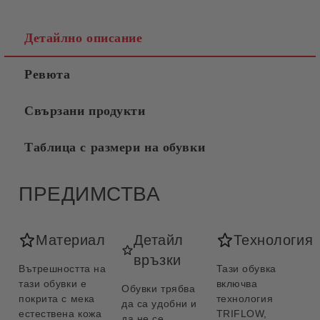
Съгласен съм с
Политиката за лични данни
Ние ще се свържем с вас в рамките на работния ден.
Детайлно описание
Ревюта
Свързани продукти
Таблица с размери на обувки
ПРЕДИМСТВА
Материал
Детайл
Технология
връзки
Вътрешността на
Тази обувка
тази обувки е
включва
Обувки трябва
покрита с мека
технология
да са удобни и
естествена кожа
TRIFLOW,
да не се