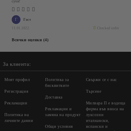
сухи!
Г
Гост
11.01.2022
Checked order
Всички оценки (4)
За клиента:
Моят профил
Политика за
Свържи се с нас
бисквитките
Регистрация
Търсене
Доставка
Рекламации
Милвара П е водеща
Рекламации и
фирма във вноса на
Политика на
замяна на продукт
луксозни
личните данни
италиански,
Общи условия
испански и