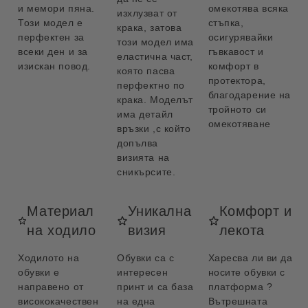
и мемори пяна.
омекотява всяка
изхлузват от
Този модел е
стъпка,
крака, затова
перфектен за
осигурявайки
този модел има
всеки ден и за
гъвкавост и
еластична част,
изискан повод.
комфорт в
която пасва
протектора,
перфектно по
благодарение на
крака. Моделът
тройното си
има детайл
омекотяване
връзки ,с който
допълва
визията на
сникърсите.
Материал
Уникална
Комфорт и
на ходило
визия
лекота
Ходилото на
Обувки са с
Харесва ли ви да
обувки е
интересен
носите обувки с
направено от
принт и са база
платформа ?
висококачествен
на една
Вътрешната