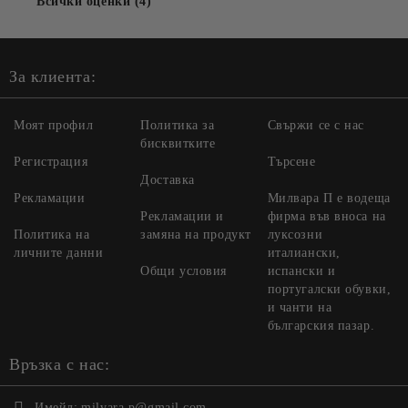
Всички оценки (4)
За клиента:
Моят профил
Политика за
Свържи се с нас
бисквитките
Регистрация
Търсене
Доставка
Рекламации
Милвара П е водеща
Рекламации и
фирма във вноса на
Политика на
замяна на продукт
луксозни
личните данни
италиански,
Общи условия
испански и
португалски обувки,
и чанти на
българския пазар.
Връзка с нас:
Имейл:
milvara.p@gmail.com