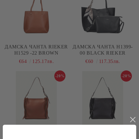
ДАМСКА ЧАНТА RIEKER
ДАМСКА ЧАНТА H1399-
H1529 -22 BROWN
00 BLACK RIEKER
€64
125.17лв.
€60
117.35лв.
-20%
-20%
ДАМСКА ЧАНТА
ДАМСКА ЧАНТА