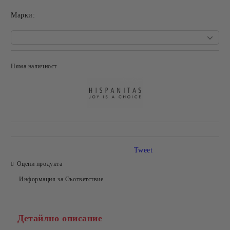
Mарки:
Няма наличност
Добави в желани
Tweet
Оцени продукта
Информация за Съответствие
Детайлно описание