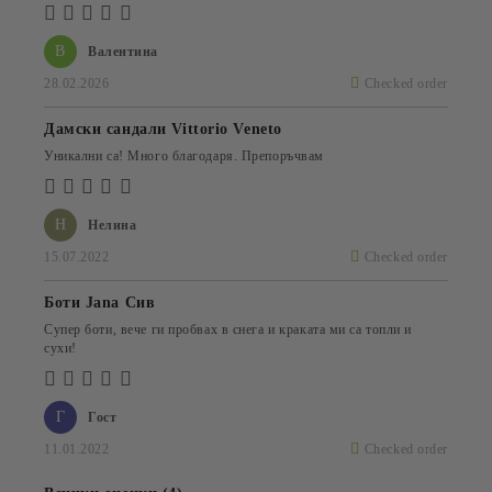
В
Валентина
28.02.2026
Checked order
Дамски сандали Vittorio Veneto
Уникални са! Много благодаря. Препоръчвам
Н
Нелина
15.07.2022
Checked order
Боти Jana Сив
Супер боти, вече ги пробвах в снега и краката ми са топли и
сухи!
Г
Гост
11.01.2022
Checked order