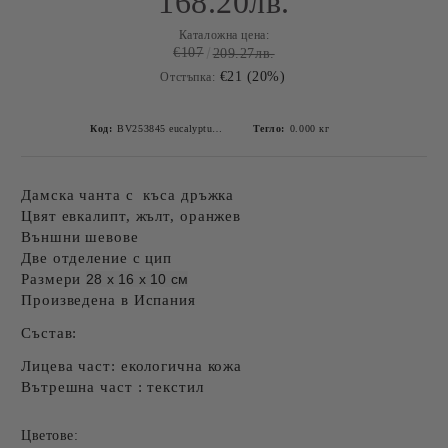
168.20лв.
Каталожна цена:
€107
209.27лв.
€21 (20%)
Отстъпка:
Код:
BV253845 eucalyptus, banana, orange-1
Тегло:
0.000
кг
Дамска чанта с къса дръжка
Цвят евкалипт, жълт, оранжев
Външни шевове
Две отделениe с цип
Размери
28 x 16 x 10 cм
Произведена в Испания
Състав:
Лицева част: екологична кожа
Вътрешна част : текстил
Цветове: