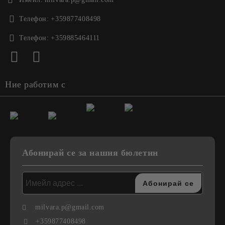
Телефон:
+359877408498
Телефон:
+359885464111
Ние работим с
Абонирай се за нашия бюлетин
milvara.p@gmail.com
+359877408498