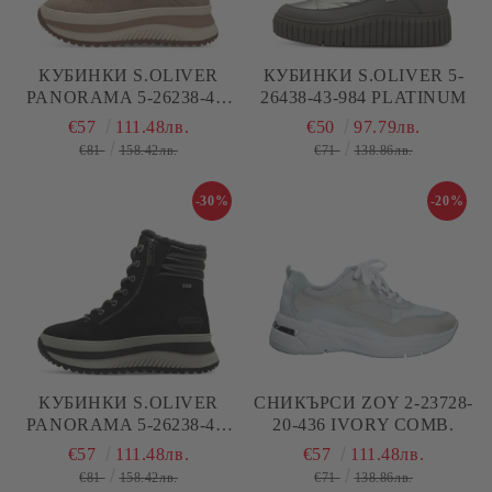
КУБИНКИ S.OLIVER
КУБИНКИ S.OLIVER 5-
PANORAMA 5-26238-43-
26438-43-984 PLATINUM
341 TAUPE
€57
111.48лв.
€50
97.79лв.
€81
158.42лв.
€71
138.86лв.
-30%
-20%
КУБИНКИ S.OLIVER
СНИКЪРСИ ZOY 2-23728-
PANORAMA 5-26238-43-
20-436 IVORY COMB.
001 BLACK
€57
111.48лв.
€57
111.48лв.
€81
158.42лв.
€71
138.86лв.