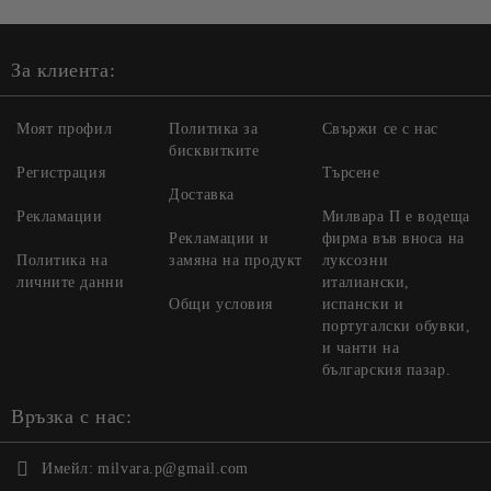
За клиента:
Моят профил
Политика за
Свържи се с нас
бисквитките
Регистрация
Търсене
Доставка
Рекламации
Милвара П е водеща
Рекламации и
фирма във вноса на
Политика на
замяна на продукт
луксозни
личните данни
италиански,
Общи условия
испански и
португалски обувки,
и чанти на
българския пазар.
Връзка с нас:
Имейл:
milvara.p@gmail.com