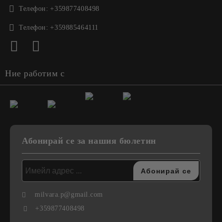
Телефон:
+359877408498
Телефон:
+359885464111
Ние работим с
Абонирай се за нашия бюлетин
milvara.p@gmail.com
+359877408498