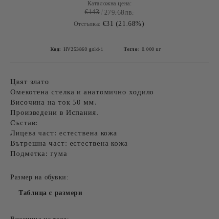
Каталожна цена:
€143
279.68лв.
€31 (21.68%)
Отстъпка:
Код:
HV253860 gold-1
Тегло:
0.000
кг
Цвят злато
Омекотена стелка и анатомично ходило
Височина на ток 50 мм.
Произведени в Испания.
Състав:
Лицева част: естествена кожа
Вътрешна част: естествена кожа
Подметка: гума
Размер на обувки:
Таблица с размери