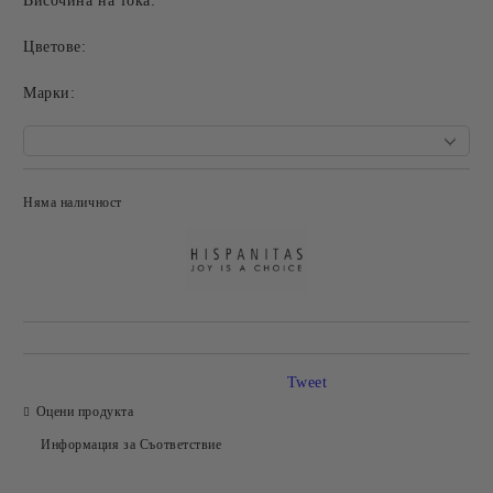
Височина на тока:
Цветове:
Mарки:
Няма наличност
Добави в желани
Tweet
Оцени продукта
Информация за Съответствие