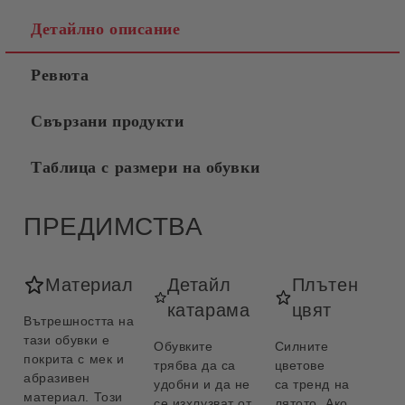
Детайлно описание
Ревюта
Свързани продукти
Таблица с размери на обувки
ПРЕДИМСТВА
Материал
Детайл
Плътен
катарама
цвят
Вътрешността на
тази обувки е
Обувките
Силните
покрита с мек и
трябва да са
цветове
абразивен
удобни и да не
са тренд на
материал. Този
се изхлузват от
лятото. Ако