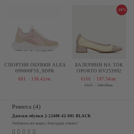
-20%
СПОРТНИ ОБУВКИ ALEA
БАЛЕРИНИ НА ТОК
099000F5S_SDPK
OPORTO HV253992
€81
158.42лв.
€101
197.54лв.
€127
248.39лв.
Ревюта (4)
Дамски обувки 2-22408-42-001 BLACK
Любимата ми марка, благодаря отново!