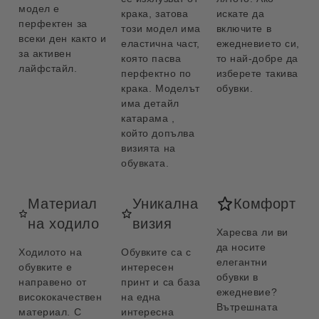
модел е
крака, затова
искате да
перфектен за
този модел има
включите в
всеки ден както и
еластична част,
ежедневието си,
за активен
която пасва
то най-добре да
лайфстайл.
перфектно по
изберете такива
крака. Моделът
обувки.
има детайл
катарама ,
който допълва
визията на
обувката.
Материал
Уникална
Комфорт
на ходило
визия
Харесва ли ви
да носите
Ходилото на
Обувките са с
елегантни
обувките е
интересен
обувки в
направено от
принт и са база
ежедневие?
висококачествен
на една
Вътрешната
материал. С
интересна