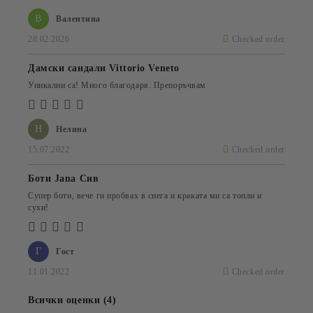
В
Валентина
28.02.2026
Checked order
Дамски сандали Vittorio Veneto
Уникални са! Много благодаря. Препоръчвам
Н
Нелина
15.07.2022
Checked order
Боти Jana Сив
Супер боти, вече ги пробвах в снега и краката ми са топли и
сухи!
Г
Гост
11.01.2022
Checked order
Всички оценки (4)