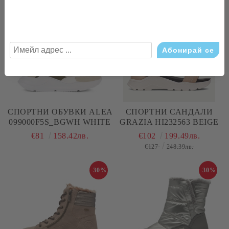
-20%
СПОРТНИ ОБУВКИ ALEA
СПОРТНИ САНДАЛИ
099000F5S_BGWH WHITE
GRAZIA HI232563 BEIGE
€81
158.42лв.
€102
199.49лв.
€127
248.39лв.
-30%
-30%