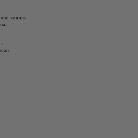
ично ходило
мм.
жа
кожа