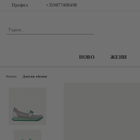
Профил
+359877408498
НОВО
ЖЕНИ
Начало
Дамски обувки