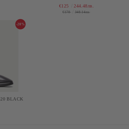
€125
244.48лв.
€178
348.14лв.
-20%
020 BLACK