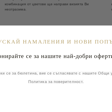
комбинация от цветове ще направи визията Ви
неотразима.
УСКАЙ НАМАЛЕНИЯ И НОВИ ПОП
Свързани продукти
йте се за нашите най-добри оферт
-20%
ки се за бюлетина, вие се съгласявате с нашите Общи 
Политика за поверителност.