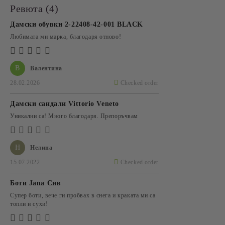
Ревюта (4)
Дамски обувки 2-22408-42-001 BLACK
Любимата ми марка, благодаря отново!
В
Валентина
28.02.2026
Checked order
Дамски сандали Vittorio Veneto
Уникални са! Много благодаря. Препоръчвам
Н
Нелина
15.07.2022
Checked order
Боти Jana Сив
Супер боти, вече ги пробвах в снега и краката ми са
топли и сухи!