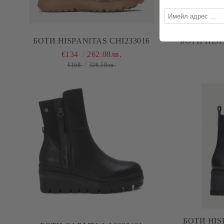
БОТИ HISPANITAS CHI233016
БОТИ HISP
€134
262.08лв.
€168
328.58лв.
БОТИ HIS