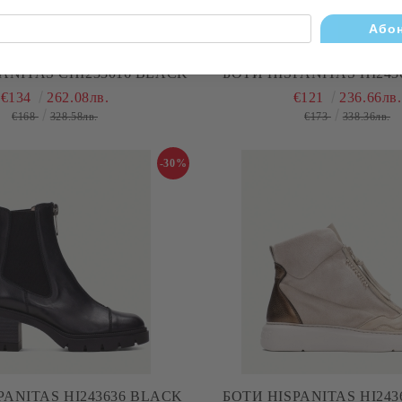
ANITAS CHI233016 BLACK
БОТИ HISPANITAS HI243
€134
262.08лв.
€121
236.66лв.
€168
328.58лв.
€173
338.36лв.
-30%
PANITAS HI243636 BLACK
БОТИ HISPANITAS HI243