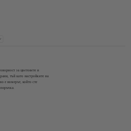
говорност за цветовете и
Добави в желани
рани, тъй като настройките на
о е номерът, който сте
 поръчка.