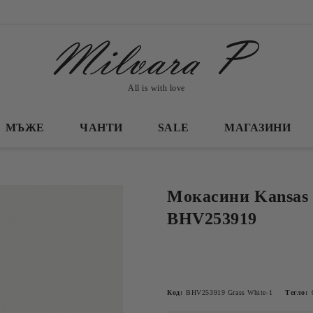
All is with love
МЪЖЕ
ЧАНТИ
SALE
МАГАЗИНИ
Мокасини Kansas 
BHV253919
Код:
BHV253919 Grass White-1
Тегло: