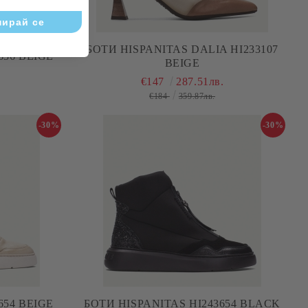
БОТИ HISPANITAS DALIA HI233107
636 BEIGE
BEIGE
€147
287.51лв.
€184
359.87лв.
-30%
-30%
654 BEIGE
БОТИ HISPANITAS HI243654 BLACK