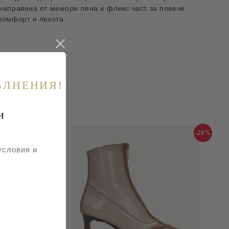
направена от мемори пяна и флекс част за повече
комфорт и лекота.
ЪЛНЕНИЯ!
и
-30%
-20%
условия и