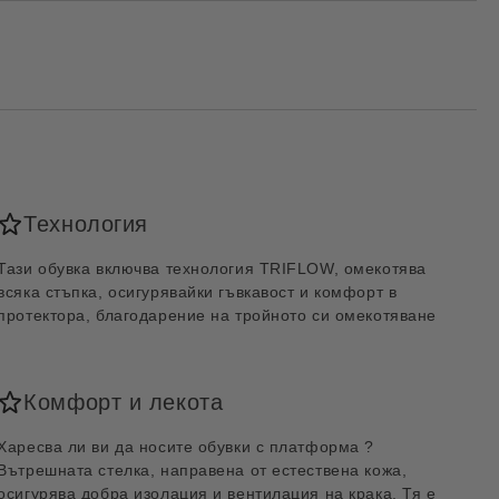
Технология
Тази обувка включва технология TRIFLOW, омекотява
всяка стъпка, осигурявайки гъвкавост и комфорт в
протектора, благодарение на тройното си омекотяване
Комфорт и лекота
Харесва ли ви да носите обувки с платформа ?
Вътрешната стелка, направена от естествена кожа,
осигурява добра изолация и вентилация на крака. Тя е