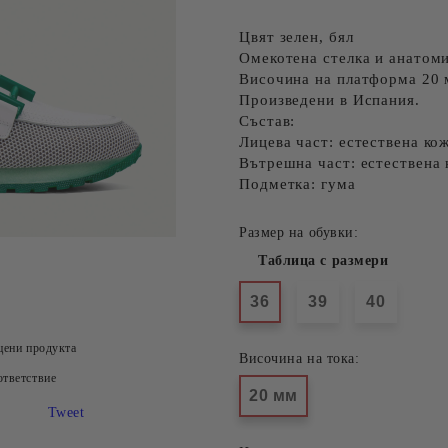
Цвят зелен, бял
Омекотена стелка и анатом
Височина на платформа 20 
Произведени в Испания.
Състав:
Лицева част: естествена ко
Вътрешна част: естествена 
Подметка: гума
Размер на обувки:
Таблица с размери
36
39
40
цени продукта
Височина на тока:
тветствие
20 мм
Tweet