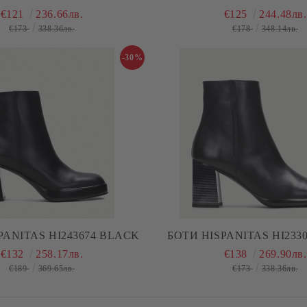
€121
236.66лв.
€125
244.48лв.
€173
338.36лв.
€178
348.14лв.
-30%
PANITAS HI243674 BLACK
БОТИ HISPANITAS HI233
€132
258.17лв.
€138
269.90лв.
€189
369.65лв.
€173
338.36лв.