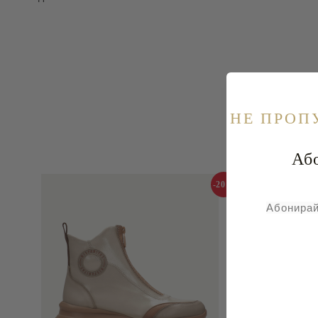
НE ПРОП
Абонира
-20%
Абонирай