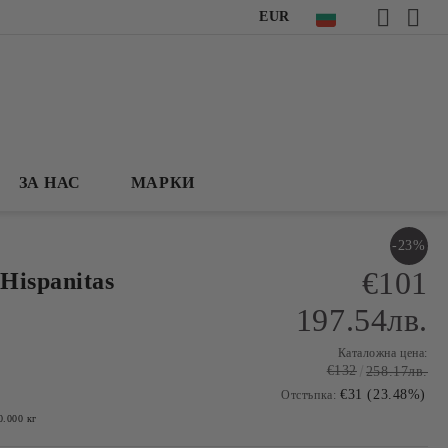
EUR
ЗА НАС
МАРКИ
-23%
€101
Hispanitas
197.54лв.
Каталожна цена:
€132
258.17лв.
€31 (23.48%)
Отстъпка:
0.000
кг