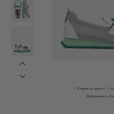
Prev
Next
Изпрати на приятел
О
Информация за Съо