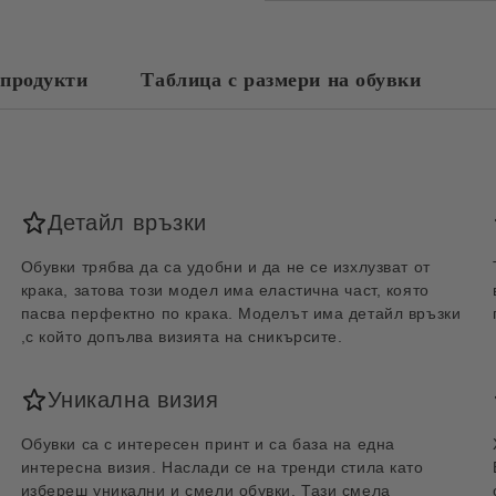
продукти
Таблица с размери на обувки
Детайл връзки
Обувки трябва да са удобни и да не се изхлузват от
крака, затова този модел има еластична част, която
пасва перфектно по крака. Моделът има детайл връзки
,с който допълва визията на сникърсите.
Уникална визия
Обувки са с интересен принт и са база на една
интересна визия. Наслади се на тренди стила като
избереш уникални и смели обувки. Тази смела