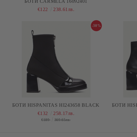
БОТИ CARMELA 16092401
€122
238.61лв.
-30%
БОТИ HISPANITAS HI243658 BLACK
БОТИ HIS
€132
258.17лв.
€189
369.65лв.