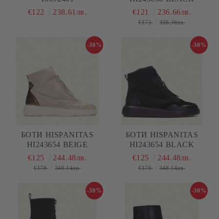
€122
238.61лв.
€121
236.66лв.
€173
338.36лв.
-30%
-30%
БОТИ HISPANITAS
БОТИ HISPANITAS
HI243654 BEIGE
HI243654 BLACK
€125
244.48лв.
€125
244.48лв.
€178
348.14лв.
€178
348.14лв.
-30%
-30%