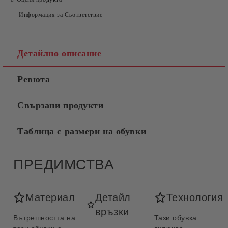
Информация за Съответствие
Съгласен съм с
Политиката за лични данни
Ние ще се свържем с вас в рамките на работния ден.
Детайлно описание
Ревюта
Свързани продукти
Таблица с размери на обувки
ПРЕДИМСТВА
Материал
Детайл
Технология
връзки
Вътрешността на
Тази обувка