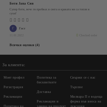
Боти Jana Сив
Супер боти, вече ги пробвах в снега и краката ми са топли и
сухи!
Г
Гост
11.01.2022
Checked order
Всички оценки (4)
За клиента:
Моят профил
Политика за
Свържи се с нас
бисквитките
Регистрация
Търсене
Доставка
Рекламации
Милвара П е водеща
Рекламации и
фирма във вноса на
Политика на
замяна на продукт
луксозни