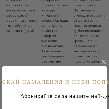
обувки е
интересен
носите обувки с
направено от
принт и са база
платформа ?
висококачествен
на една
Вътрешната
материал. С
интересна
стелка, направена
правилната грижа
визия. Наслади
от естествена
тези обувки ще
се на тренди
кожа, осигурява
са с вас години!
стила като
добра изолация и
избереш
вентилация на
уникални и
крака. Тя е
смели обувки.
направена от
Тази смела
мемори пяна и
комбинация от
флекс част за
цветове ще
повече комфорт и
направи
лекота.
визията Ви
неотразима.
УСКАЙ НАМАЛЕНИЯ И НОВИ ПОП
Абонирайте се за нашите най-до