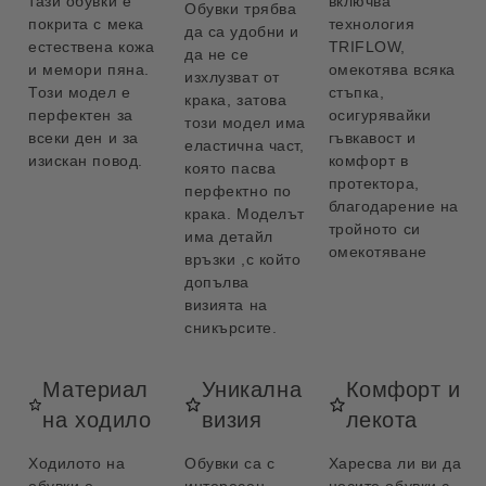
тази обувки е
включва
Обувки трябва
покрита с мека
технология
да са удобни и
естествена кожа
TRIFLOW,
да не се
и мемори пяна.
омекотява всяка
изхлузват от
Този модел е
стъпка,
крака, затова
перфектен за
осигурявайки
този модел има
всеки ден и за
гъвкавост и
еластична част,
изискан повод.
комфорт в
която пасва
протектора,
перфектно по
благодарение на
крака. Моделът
тройното си
има детайл
омекотяване
връзки ,с който
допълва
визията на
сникърсите.
Материал
Уникална
Комфорт и
на ходило
визия
лекота
Ходилото на
Обувки са с
Харесва ли ви да