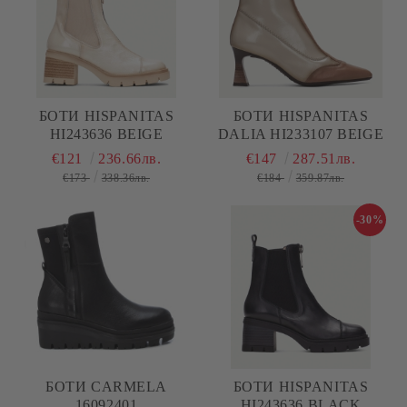
БОТИ HISPANITAS
БОТИ HISPANITAS
HI243636 BEIGE
DALIA HI233107 BEIGE
€121
236.66лв.
€147
287.51лв.
€173
338.36лв.
€184
359.87лв.
-30%
БОТИ CARMELA
БОТИ HISPANITAS
16092401
HI243636 BLACK