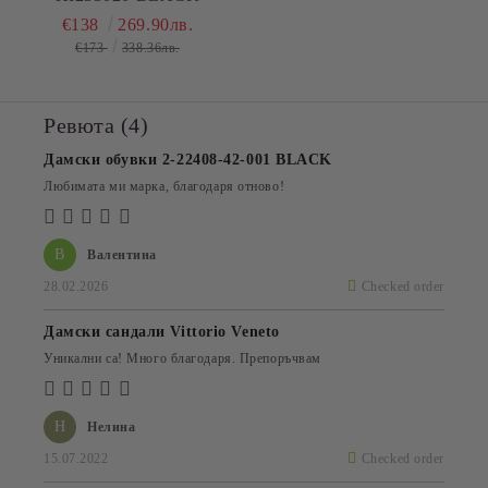
€138
269.90лв.
€173
338.36лв.
Ревюта (4)
Дамски обувки 2-22408-42-001 BLACK
Любимата ми марка, благодаря отново!
В
Валентина
28.02.2026
Checked order
Дамски сандали Vittorio Veneto
Уникални са! Много благодаря. Препоръчвам
Н
Нелина
15.07.2022
Checked order