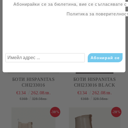
Абонирайки се за бюлетина, вие се съгласявате 
Свързани продукти
Политика за поверителност
-20%
-20%
БОТИ HISPANITAS
БОТИ HISPANITAS
CHI233016
CHI233016 BLACK
€134
262.08лв.
€134
262.08лв.
€168
328.58лв.
€168
328.58лв.
-30%
-20%