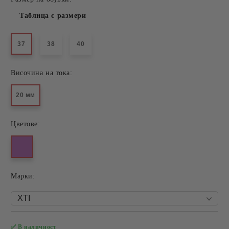
Таблица с размери
37
38
40
Височина на тока:
20 мм
Цветове:
Mарки:
✅ В наличност
Добави в желани