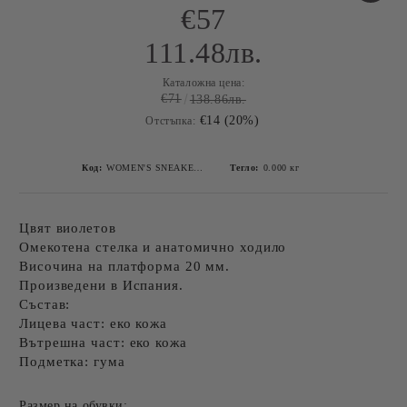
€57
111.48лв.
Каталожна цена:
€71
138.86лв.
€14 (20%)
Отстъпка:
Код:
WOMEN'S SNEAKER XTI 143644 VIOLET-2
Тегло:
0.000
кг
Цвят виолетов
Омекотена стелка и анатомично ходило
Височина на платформа 20 мм.
Произведени в Испания.
Състав:
Лицева част: еко кожа
Вътрешна част: еко кожа
Подметка: гума
Размер на обувки: