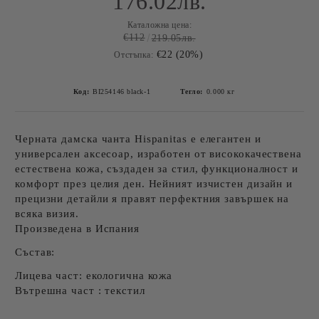
176.02лв.
Каталожна цена:
€112
219.05лв.
€22 (20%)
Отстъпка:
Код:
BI254146 black-1
Тегло:
0.000
кг
Черната дамска чанта Hispanitas
е елегантен и
универсален аксесоар, изработен от висококачествена
естествена кожа, създаден за стил, функционалност и
комфорт през целия ден. Нейният изчистен дизайн и
прецизни детайли я правят перфектния завършек на
всяка визия.
Произведена в Испания
Състав:
Лицева част: екологична кожа
Вътрешна част : текстил