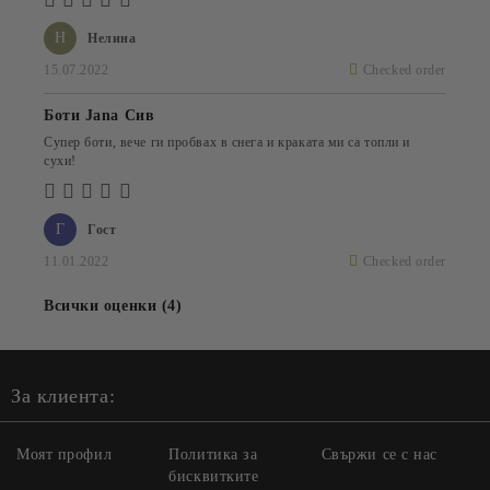
Н
Нелина
15.07.2022
Checked order
Боти Jana Сив
Супер боти, вече ги пробвах в снега и краката ми са топли и
сухи!
Г
Гост
11.01.2022
Checked order
Всички оценки (4)
За клиента:
Моят профил
Политика за
Свържи се с нас
бисквитките