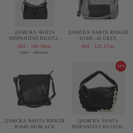
ДАМСКА ЧАНТА
ДАМСКА ЧАНТА RIEKER
HISPANITAS BI243525
H1481 -42 GREY
BLACK
€82
160.38лв.
€64
125.17лв.
€102
199.49лв.
-20%
ДАМСКА ЧАНТА RIEKER
ДАМСКА ЧАНТА
H1040 -00 BLACK
HISPANITAS BV232505
BLACK