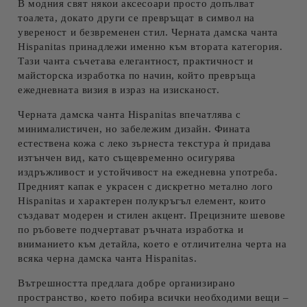
В модния свят някои аксесоари просто допълват
тоалета, докато други се превръщат в символ на
увереност и безвременен стил.
Черната дамска чанта
Hispanitas
принадлежи именно към втората категория.
Тази чанта съчетава елегантност, практичност и
майсторска изработка по начин, който превръща
ежедневната визия в израз на изисканост.
Черната дамска чанта Hispanitas
впечатлява с
минималистичен, но забележим дизайн. Фината
естествена кожа с леко зърнеста текстура ѝ придава
изтънчен вид, като същевременно осигурява
издръжливост и устойчивост на ежедневна употреба.
Предният капак е украсен с дискретно метално лого
Hispanitas и характерен полукръгъл елемент, които
създават модерен и стилен акцент. Прецизните шевове
по ръбовете подчертават ръчната изработка и
вниманието към детайла, което е отличителна черта на
всяка
черна дамска чанта Hispanitas
.
Вътрешността предлага добре организирано
пространство, което побира всички необходими вещи –