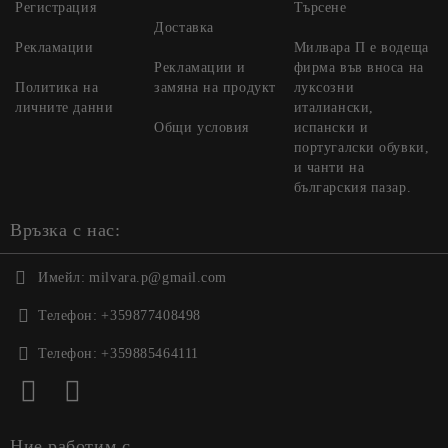
Регистрация
Търсене
Доставка
Рекламации
Милвара П е водеща
Рекламации и
фирма във вноса на
Политика на
замяна на продукт
луксозни
личните данни
италиански,
Общи условия
испански и
португалски обувки,
и чанти на
българския пазар.
Връзка с нас:
Имейл:
milvara.p@gmail.com
Телефон:
+359877408498
Телефон:
+359885464111
Ние работим с