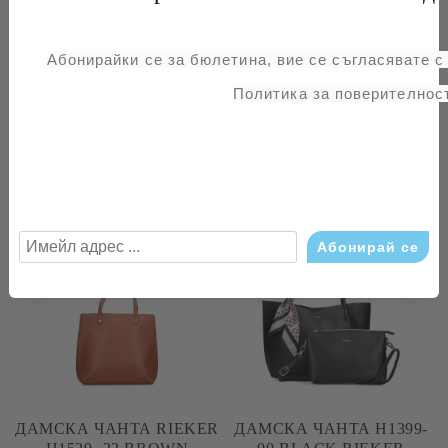
Hispanitas
означава да имате не просто аксесоар, а
част от дизайнерското изкуство, което говори за
индивидуалност, изтънченост и уважение към
Абонирайки се за бюлетина, вие се съгласявате 
качествената изработка.
Политика за поверителност
Свързани продукти
ДАМСКА ЧАНТА RIEKER
ДАМСКА ЧАНТА H1399-