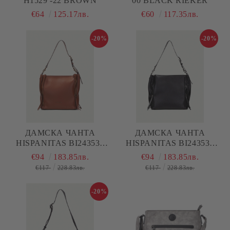
H1529 -22 BROWN
00 BLACK RIEKER
€64
125.17лв.
€60
117.35лв.
-20%
-20%
ДАМСКА ЧАНТА
ДАМСКА ЧАНТА
HISPANITAS BI243537
HISPANITAS BI243537
BROWN
BLACK
€94
183.85лв.
€94
183.85лв.
€117
228.83лв.
€117
228.83лв.
-20%