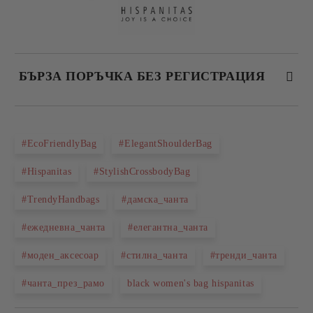
БЪРЗА ПОРЪЧКА БЕЗ РЕГИСТРАЦИЯ
САМО ПОПЪЛНЕТЕ 2 ПОЛЕТА
#EcoFriendlyBag
#ElegantShoulderBag
#Hispanitas
#StylishCrossbodyBag
Съгласен съм с
Политиката за лични данни
#TrendyHandbags
#дамска_чанта
Ние ще се свържем с вас в рамките на работния ден.
#ежедневна_чанта
#елегантна_чанта
#моден_аксесоар
#стилна_чанта
#тренди_чанта
#чанта_през_рамо
black women's bag hispanitas