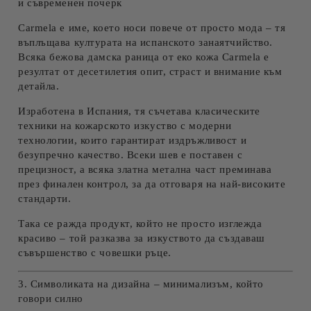
и съвременен почерк
Carmela
е име, което носи повече от просто мода – тя
въплъщава културата на испанското занаятчийство.
Всяка
бежова
дамска раница от еко кожа Carmela
е
резултат от десетилетия опит, страст и внимание към
детайла.
Изработена в Испания, тя съчетава класическите
техники на кожарското изкуство с модерни
технологии, които гарантират издръжливост и
безупречно качество. Всеки шев е поставен с
прецизност, а всяка златна метална част преминава
през финален контрол, за да отговаря на най-високите
стандарти.
Така се ражда продукт, който не просто изглежда
красиво – той разказва за изкуството да създаваш
съвършенство с човешки ръце.
3. Символиката на дизайна – минимализъм, който
говори силно