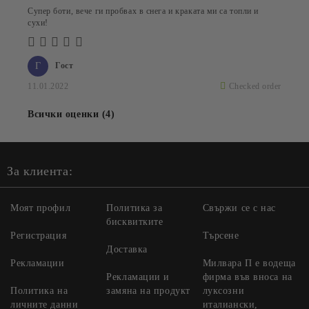
Супер боти, вече ги пробвах в снега и краката ми са топли и
сухи!
Г
Гост
11.01.2022
Checked order
Всички оценки (4)
За клиента:
Моят профил
Политика за
Свържи се с нас
бисквитките
Регистрация
Търсене
Доставка
Рекламации
Милвара П е водеща
Рекламации и
фирма във вноса на
Политика на
замяна на продукт
луксозни
личните данни
италиански,