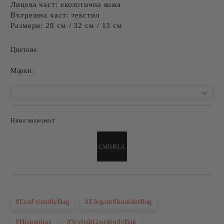
Лицева част: екологична кожа
Вътрешна част: текстил
Размери:
28 см / 32 см / 13 см
Цветове:
Mарки:
Няма наличност
Добави в желани
#EcoFriendlyBag
#ElegantShoulderBag
#Hispanitas
#StylishCrossbodyBag