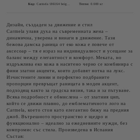
Код:
Carmela 186164 beige-1
Тегло:
0.000
кг
Дизайн, създаден за движение и стил
Carmela
улавя духа на съвременната жена –
динамична, уверена и винаги в движение. Тази
бежова
дамска раница от еко кожа
е повече от
аксесоар – тя е израз на индивидуалност и усещане за
баланс между елегантност и комфорт.
Меката, но
издръжлива еко кожа в наситено черно се комбинира с
фини златни акценти, които добавят нотка на лукс.
Изчистените линии и перфектно подбраните
пропорции превръщат раницата в моден акцент,
подходящ както за градска визия, така и за пътуване.
Всяка подробност е обмислена – от златния цип,
който се движи плавно, до емблематичното
лого на
Carmela
, което стои като елегантно бижу на предния
джоб. Вътрешното пространство е щедро и
функционално – идеално за ежедневните нужди, без
компромис със стила.
Произведена в Испания
Състав: