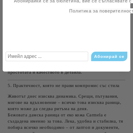
Абонирайки се за бюлетина, вие се съгласявате 
на лукс, който само истински качествените аксесоари
Политика за поверителност
притежават.
Предният джоб
със закопчаване и емблематичното
лого е не само практичен, но и декоративен акцент.
Регулиращите се презрамки
гарантират комфорт,
независимо дали я носиш през рамото или на гърба.
Текстилната вътрешност
е внимателно подбрана, за да
защитава вещите и да издържа на ежедневна употреба.
Всяка част от тази
бежова
дамска раница от еко кожа
е
създадена с мисъл за жената, която цени красотата в
простотата и качеството в детайла.
5. Практичност, която не прави компромис със стила
Животът днес изисква динамика. Срещи, пътувания,
мигове на вдъхновение – всичко това изисква раница,
която може да следва ритъма на деня.
Бежовата
дамска раница от еко кожа Carmela
е
създадена именно за това. Лека, удобна и стабилна, тя
побира всичко необходимо – от лаптоп и документи,