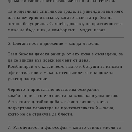
до малки тайни, които всяка жена носи със себе си.
Тя е идеалният спътник за града, за уикенда извън него
или за вечерно излизане, когато визията трябва да
остане безупречна. Carmela доказва, че практичността
може да бъде шик, а комфортът – моден израз.
6. Елегантност в движение – как да я носиш
Тази
бежова
дамска раница от еко кожа
е създадена, за
да се вписва във всеки момент от деня.
Комбинирай я с класическо палто и ботуши за изискан
офис стил, или с мека плетена жилетка и кецове за
уикенд настроение.
Черното ѝ присъствие позволява безкрайни
комбинации – то е основата на всяка капсулна визия.
А златните детайли добавят фино сияние, което
подчертава характера на притежателката ѝ – жена,
която не се страхува да блести.
7. Устойчивост и философия – когато стилът мисли за