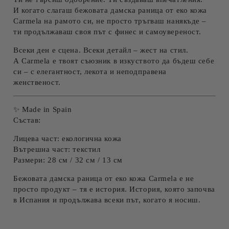
И когато слагаш
бежовата
дамска раница от еко кожа
Carmela
на рамото си, не просто тръгваш нанякъде –
ти продължаваш своя път с финес и самоувереност.
Всеки ден е сцена. Всеки детайл – жест на стил.
А Carmela е твоят съюзник в изкуството да бъдеш себе
си – с елегантност, лекота и неподправена
женственост.
✨
Made in Spain
Състав:
Лицева част: екологична кожа
Вътрешна част: текстил
Размери:
28 см / 32 см / 13 см
Бежовата
дамска раница от еко кожа Carmela
е не
просто продукт – тя е история. История, която започва
в Испания и продължава всеки път, когато я носиш.