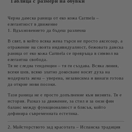
Таблица с размери на обувки
Черна дамска раница от еко кожа Carmela –
елегантност в движение
1. Вдъхновението да бъдеш различна
В свят, в който всяка жена търси не просто аксесоар, а
отражение на своята индивидуалност,
бежовата
дамска
раница от еко кожа Carmela
се превръща в символ на
елегантна свобода.
Тя не следва тенденции – тя ги създава. Всяка линия,
всеки шев, всяко златно докосване носят духа на
модерната жена – уверена, независима и винаги готова
да открие нови посоки.
Тази раница не е просто допълнение към визията. Тя е
история. Разказ за движение, за стил и за онзи фин
баланс между функционалност и блясък, който
дефинира съвременната естетика.
2. Майсторството зад красотата – Испанска традиция