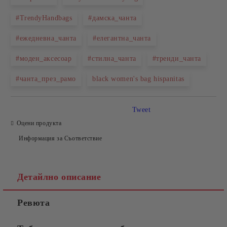
#TrendyHandbags
#дамска_чанта
#ежедневна_чанта
#елегантна_чанта
#моден_аксесоар
#стилна_чанта
#тренди_чанта
#чанта_през_рамо
black women's bag hispanitas
Tweet
Оцени продукта
Информация за Съответствие
Детайлно описание
Ревюта