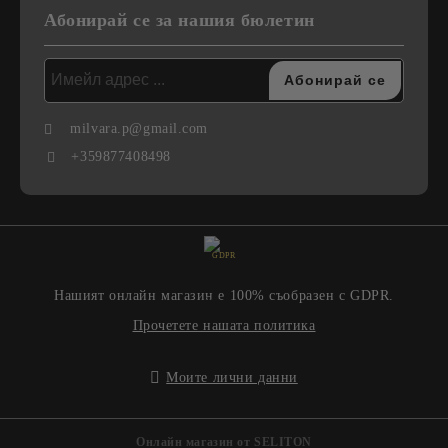
Абонирай се за нашия бюлетин
milvara.p@gmail.com
+359877408498
GDPR
Нашият онлайн магазин е 100% съобразен с GDPR.
Прочетете нашата политика
Моите лични данни
Онлайн магазин от SELITON