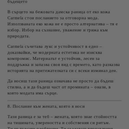
бъдещето
В сърцето на
бежовата
дамска раница от еко кожа
Carmela
стои посланието за отговорна мода.
Използваната еко кожа не е просто алтернатива – тя е
избор. Избор на съзнание, уважение и грижа към
природата.
Carmela съчетава лукс и устойчивост в едно –
доказвайки, че модерната естетика не изисква
компромис. Материалът е устойчив, лесен за
поддръжка и запазва своя вид с времето, като разказва
историята на притежателката си с всеки изминал ден.
Да носиш тази раница означава не просто да бъдеш
стилна, а и да бъдеш част от промяната – онази, в
която модата има сърце.
8. Послание към жената, която я носи
Тази раница е за теб – жената, която знае стойността
на тишината, увереността и собствения си ритъм.
Ти не търсиш одобрение. Ти създаваш впечатления.