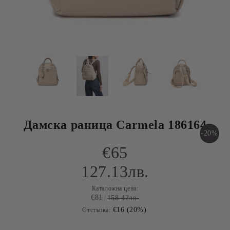
Дамска раница Carmela 186164
-20%
€65
127.13лв.
Каталожна цена:
€81
158.42лв.
€16 (20%)
Отстъпка: