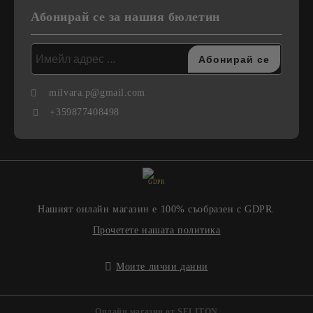
Абонирай се за нашия бюлетин
milvara.p@gmail.com
+359877408498
GDPR
Нашият онлайн магазин е 100% съобразен с GDPR.
Прочетете нашата политика
Моите лични данни
Онлайн магазин от SELITON