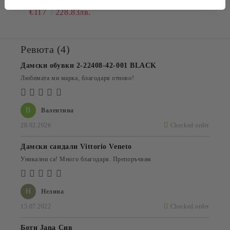
€117
228.83лв.
Ревюта (4)
Дамски обувки 2-22408-42-001 BLACK
Любимата ми марка, благодаря отново!
В
Валентина
28.02.2026
Checked order
Дамски сандали Vittorio Veneto
Уникални са! Много благодаря. Препоръчвам
Н
Нелина
15.07.2022
Checked order
Боти Jana Сив