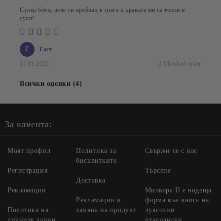
Супер боти, вече ги пробвах в снега и краката ми са топли и
сухи!
Г
Гост
11.01.2022
Checked order
Всички оценки (4)
За клиента:
Моят профил
Политика за
Свържи се с нас
бисквитките
Регистрация
Търсене
Доставка
Рекламации
Милвара П е водеща
Рекламации и
фирма във вноса на
Политика на
замяна на продукт
луксозни
личните данни
италиански,