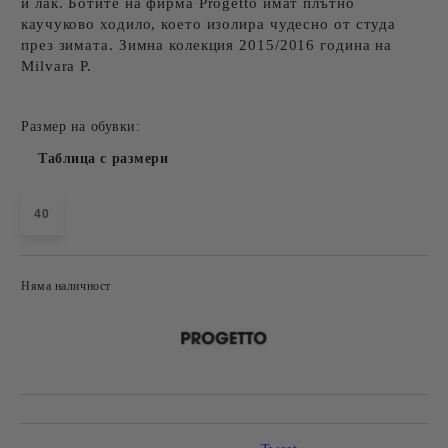
и лак. Ботите на фирма Progetto имат плътно
каучуково ходило, което изолира чудесно от студа
през зимата. Зимна колекция 2015/2016 година на
Milvara P.
Размер на обувки:
Таблица с размери
40
Няма наличност
Добави в желани