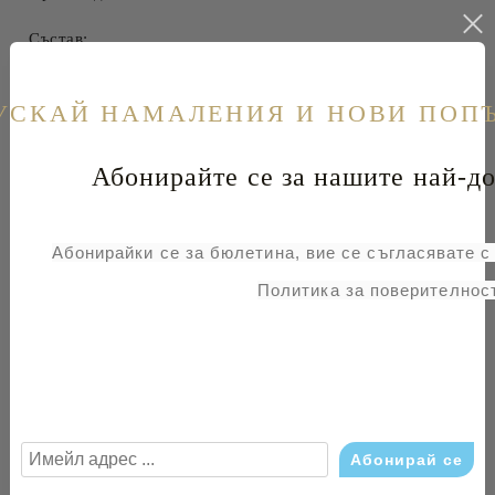
Състав:
Лицева част: естествена кожа
Стелка: естествена кожа
УСКАЙ НАМАЛЕНИЯ И НОВИ ПОП
Подметка: каучук
Абонирайте се за нашите най-до
Свързани продукти
Абонирайки се за бюлетина, вие се съгласявате 
Политика за поверителност
ДАМСКИ ЧЕРНИ
КОЖЕНИ БОТИ