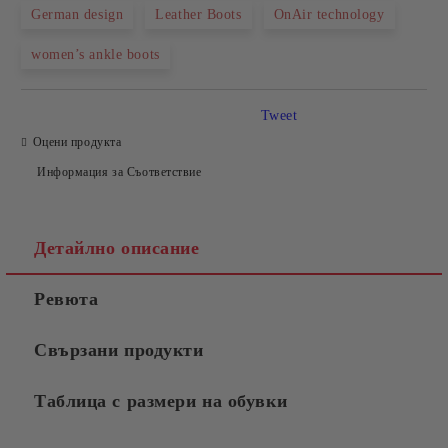
German design
Leather Boots
OnAir technology
Съгласен съм с
Политиката за лични данни
women’s ankle boots
Ние ще се свържем с вас в рамките на работния ден.
Tweet
Оцени продукта
Информация за Съответствие
Детайлно описание
Ревюта
Свързани продукти
Таблица с размери на обувки