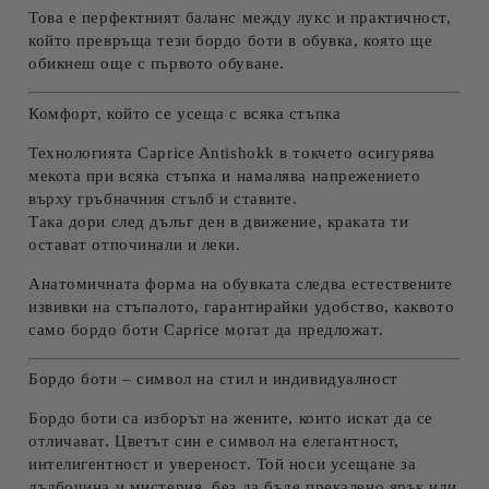
Това е перфектният баланс между
лукс и практичност
,
който превръща тези
бордо
боти
в обувка, която ще
обикнеш още с първото обуване.
Комфорт, който се усеща с всяка стъпка
Технологията
Caprice Antishokk
в токчето осигурява
мекота при всяка стъпка и намалява напрежението
върху гръбначния стълб и ставите.
Така дори след дълъг ден в движение, краката ти
остават отпочинали и леки.
Анатомичната форма на обувката следва естествените
извивки на стъпалото, гарантирайки удобство, каквото
само
бордо
боти Caprice
могат да предложат.
Бордо
боти – символ на стил и индивидуалност
Бордо
боти
са изборът на жените, които искат да се
отличават. Цветът син е символ на елегантност,
интелигентност и увереност. Той носи усещане за
дълбочина и мистерия, без да бъде прекалено ярък или