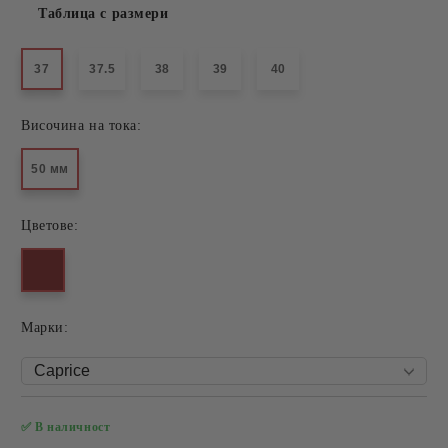
Таблица с размери
37
37.5
38
39
40
Височина на тока:
50 мм
Цветове:
Mарки:
✅ В наличност
Добави в желани