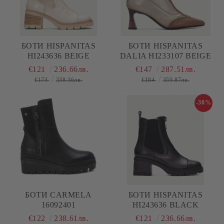
БОТИ HISPANITAS
БОТИ HISPANITAS
HI243636 BEIGE
DALIA HI233107 BEIGE
€121
236.66лв.
€147
287.51лв.
€173
338.36лв.
€184
359.87лв.
-30%
БОТИ CARMELA
БОТИ HISPANITAS
16092401
HI243636 BLACK
€122
238.61лв.
€121
236.66лв.