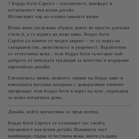
? Бордо
боти Caprice – елегантност, комфорт и
изтънченост във всеки детайл
Истинският чар на есенно-зимната визия
Всяка жена заслужава обувка, която не просто допълва
стила ѝ, а го издига на ново ниво. Бордо
боти
Caprice
са повече от моден акцент – те са израз на
съвършенство, женственост и увереност. Изработени
от
естествена кожа ,
тези
бордо
боти
съчетават най-
доброто от немската традиция за качество и модерния
европейски дизайн.
Елегантната линия, нежното сияние на
бордо цвят
и
изисканата метална катарама с декоративен елемент
превръщат тези
бордо боти
в израз на лукс, подходящ
за всяка изтънчена дама.
Дизайн, който впечатлява от пръв поглед
Бордо
боти Caprice
се отличават със своята
прецизност във всеки детайл. Външната част
комбинира
гладка естествена кожа
, което създава