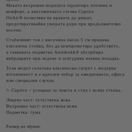
Меката вътрешна подплата
гарантира топлина и
комфорт, а
анатомичната стелка Caprice
OnAir®
позволява на краката да дишат,
предотвратявайки умората дори при продължително
носене.
Стабилният
ток с височина около 5 см
придава
елегантна стойка, без да компрометира удобството,
а
гъвкавата подметка Antishokk®
абсорбира
вибрациите при ходене и осигурява плавна походка.
Този модел съчетава класически силует с модерна
изтънченост и е идеален избор за ежедневието, офиса
или специални случаи.
✨
Caprice – усещане за лекота и стил с всяка стъпка.
Лицева част: естествена кожа
Вътрешна част: естествена кожа
Подметка: гума
Размер на обувки: