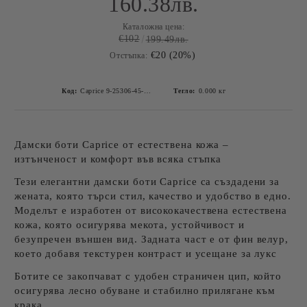
160.38лв.
Каталожна цена:
€102
199.49лв.
€20 (20%)
Отстъпка:
Код:
Caprice 9-25306-45-540 BORDEAUX NAPPA-2
Тегло:
0.000
кг
Дамски боти Caprice от естествена кожа –
изтънченост и комфорт във всяка стъпка
Тези елегантни
дамски боти Caprice
са създадени за
жената, която търси стил, качество и удобство в едно.
Моделът е изработен от
висококачествена естествена
кожа
, която осигурява мекота, устойчивост и
безупречен външен вид. Задната част е от
фин велур
,
което добавя текстурен контраст и усещане за лукс
Ботите се закопчават с
удобен страничен цип
, който
осигурява лесно обуване и стабилно прилягане към
крака.