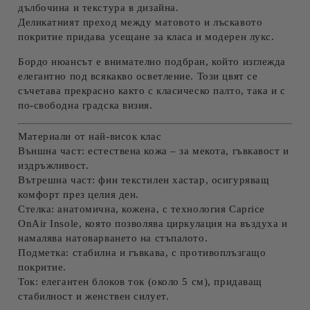
дълбочина и текстура в дизайна.
Деликатният преход между матовото и лъскавото
покритие придава усещане за класа и модерен лукс.
Бордо
нюансът е внимателно подбран, който изглежда
елегантно под всякакво осветление. Този цвят се
съчетава прекрасно както с класическо палто, така и с
по-свободна градска визия.
Материали от най-висок клас
Външна част:
естествена кожа – за мекота, гъвкавост и
издръжливост.
Вътрешна част:
фин текстилен хастар, осигуряващ
комфорт през целия ден.
Стелка:
анатомична, кожена, с технология
Caprice
OnAir Insole
, която позволява циркулация на въздуха и
намалява натоварването на стъпалото.
Подметка:
стабилна и гъвкава, с противоплъзгащо
покритие.
Ток:
елегантен блоков ток (около 5 см), придаващ
стабилност и женствен силует.