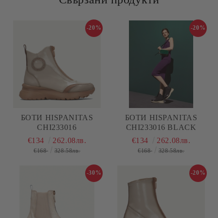
-20%
-20%
БОТИ HISPANITAS
БОТИ HISPANITAS
CHI233016
CHI233016 BLACK
€134
262.08лв.
€134
262.08лв.
€168
328.58лв.
€168
328.58лв.
-30%
-20%