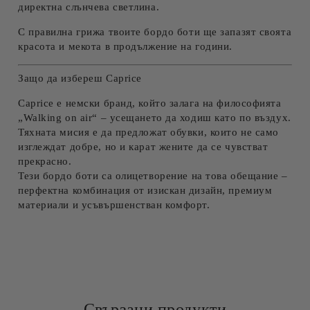
директна слънчева светлина.
С правилна грижа твоите
бордо
боти
ще запазят своята
красота и мекота в продължение на години.
Защо да избереш Caprice
Caprice е немски бранд, който залага на философията
„Walking on air“ – усещането да ходиш като по въздух.
Тяхната мисия е да предложат
обувки, които не само
изглеждат добре, но и карат жените да се чувстват
прекрасно
.
Тези
бордо
боти
са олицетворение на това обещание –
перфектна комбинация от изискан дизайн, премиум
материали и усъвършенстван комфорт.
Свързани продукти