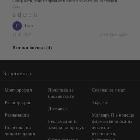
Супер боти, вече ги пробвах в снега и краката ми са топли и
сухи!
Г
Гост
11.01.2022
Checked order
Всички оценки (4)
За клиента:
Моят профил
Политика за
Свържи се с нас
бисквитките
Регистрация
Търсене
Доставка
Рекламации
Милвара П е водеща
Рекламации и
фирма във вноса на
Политика на
замяна на продукт
луксозни
личните данни
италиански,