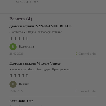
€173
338.36лв.
Ревюта (4)
Дамски обувки 2-22408-42-001 BLACK
Любимата ми марка, благодаря отново!
В
Валентина
28.02.2026
Checked order
Дамски сандали Vittorio Veneto
Уникални са! Много благодаря. Препоръчвам
Н
Нелина
15.07.2022
Checked order
Боти Jana Сив