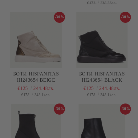
€173
338.36лв.
-30%
-30%
БОТИ HISPANITAS
БОТИ HISPANITAS
HI243654 BEIGE
HI243654 BLACK
€125
244.48лв.
€125
244.48лв.
€178
348.14лв.
€178
348.14лв.
-30%
-30%