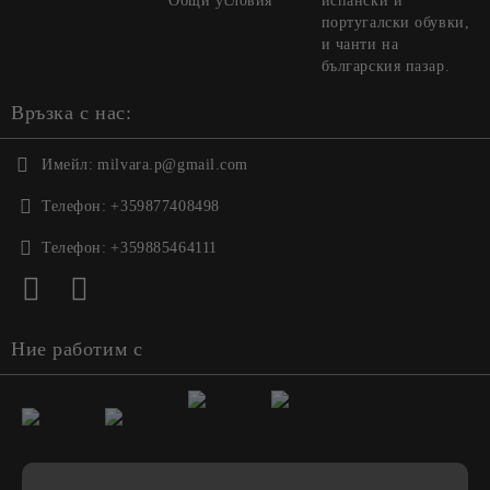
Общи условия
испански и
португалски обувки,
и чанти на
българския пазар.
Връзка с нас:
Имейл:
milvara.p@gmail.com
Телефон:
+359877408498
Телефон:
+359885464111
Ние работим с