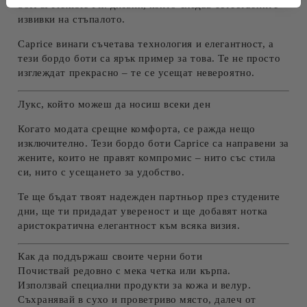
Soft & Flexible Fit:
дизайн, който следва естествените
извивки на стъпалото.
Caprice винаги съчетава
технология и елегантност
, а
тези
бордо
боти
са ярък пример за това. Те не просто
изглеждат прекрасно – те се усещат невероятно.
Лукс, който можеш да носиш всеки ден
Когато модата срещне комфорта, се ражда нещо
изключително. Тези
бордо
боти Caprice
са направени за
жените, които не правят компромис – нито със стила
си, нито с усещането за удобство.
Те ще бъдат твоят надежден партньор през студените
дни, ще ти придадат увереност и ще добавят нотка
аристократична елегантност към всяка визия.
Как да поддържаш своите
черни
боти
Почиствай редовно с мека четка или кърпа.
Използвай специални продукти за кожа и велур.
Съхранявай в сухо и проветриво място, далеч от