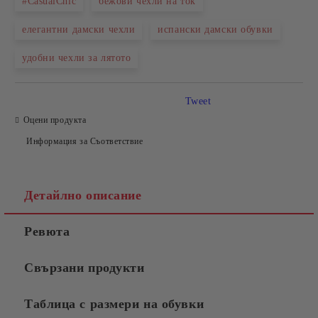
#CasualChic
бежови чехли на ток
елегантни дамски чехли
испански дамски обувки
Съгласен съм с
Политиката за лични данни
удобни чехли за лятото
Ние ще се свържем с вас в рамките на работния ден.
Tweet
Оцени продукта
Информация за Съответствие
Детайлно описание
Ревюта
Свързани продукти
Таблица с размери на обувки