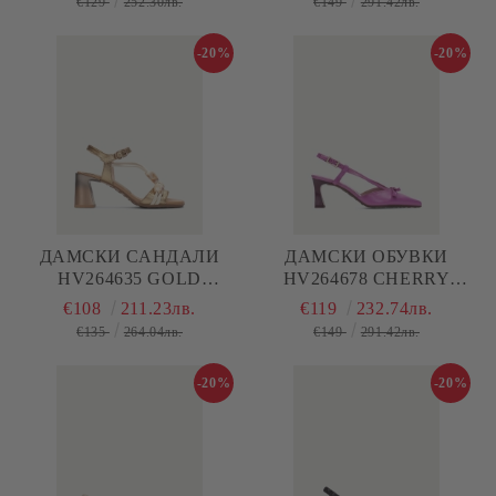
€129
252.30лв.
€149
291.42лв.
-20%
-20%
ДАМСКИ САНДАЛИ
ДАМСКИ ОБУВКИ
HV264635 GOLD
HV264678 CHERRY
HISPANITAS
HISPANITAS
€108
211.23лв.
€119
232.74лв.
€135
264.04лв.
€149
291.42лв.
-20%
-20%