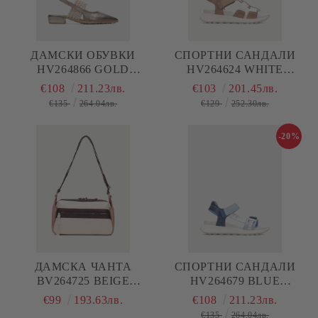
ДАМСКИ ОБУВКИ
СПОРТНИ САНДАЛИ
HV264866 GOLD
HV264624 WHITE
HISPANITAS
HISPANITAS
€108
211.23лв.
€103
201.45лв.
€135
264.04лв.
€129
252.30лв.
-20%
ДАМСКА ЧАНТА
СПОРТНИ САНДАЛИ
BV264725 BEIGE
HV264679 BLUE
HISPANITAS
HISPANITAS
€99
193.63лв.
€108
211.23лв.
€135
264.04лв.