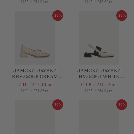
€135
264.04лв.
€145
283.60лв.
-20%
-20%
ДАМСКИ ОБУВКИ
ДАМСКИ ОБУВКИ
RHV264828 CREAM
HV264861 WHITE
HISPANITAS
HISPANITAS
€111
217.10лв.
€108
211.23лв.
€139
271.86лв.
€135
264.04лв.
-20%
-20%