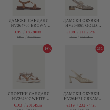
ДАМСКИ САНДАЛИ
ДАМСКИ ОБУВКИ
HV264765 BROWN
HV264861 GOLD
HISPANITAS
HISPANITAS
€95
185.80лв.
€108
211.23лв.
€119
232.74лв.
€135
264.04лв.
-20%
-20%
СПОРТНИ САНДАЛИ
ДАМСКИ ОБУВКИ
HV264807 WHITE
HV264671 CREAM
HISPANITAS
HISPANITAS
€103
201.45лв.
€119
232.74лв.