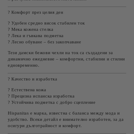
? Комфорт през целия ден
? Удобен средно висок стабилен ток
? Мека кожена стелка
? Лека и гъвкава подметка
? Лесно обуване – без закопчаване
Тези дамски бежови чехли на ток са създадени за
динамично ежедневие – комфортни, стабилни и стилни
едновременно.
? Качество и изработка
? Естествена кожа
? Прецизна испанска изработка
? Устойчива подметка с добро сцепление
Hispanitas е марка, известна с баланса между мода и
удобство. Всеки детайл е внимателно изработен, за да
осигури дълготрайност и комфорт.