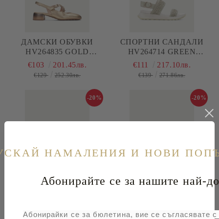
ДАМСКИ ОБУВКИ
СПОРТНИ САНДАЛИ
HV264835 GOLD
HV264714 GREEN
HISPANITAS
HISPANITAS
€103
201.45лв.
€111
217.10лв.
€129
252.30лв.
€139
271.86лв.
-20%
-20%
УСКАЙ НАМАЛЕНИЯ И НОВИ ПОП
Абонирайте се за нашите най-до
ДАМСКИ САНДАЛИ
СПОРТНИ САНДАЛИ
HV264635 BLACK
HV264679 WHITE
HISPANITAS
HISPANITAS
€108
211.23лв.
€108
211.23лв.
Абонирайки се за бюлетина, вие се съгласявате 