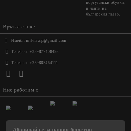
португалски обувки,
и чанти на
българския пазар.
Връзка с нас:
Имейл:
milvara.p@gmail.com
Телефон:
+359877408498
Телефон:
+359885464111
Ние работим с
Абонирай се за нашия бюлетин