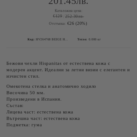
201.45лв.
Каталожна цена:
€129
252.30лв.
€26 (20%)
Отстъпка:
Код:
HV264768 BEIGE HISPANITAS-1
Тегло:
0.000
кг
Бежови чехли Hispanitas от естествена кожа с
модерен акцент. Идеални за летни визии с елегантен и
изчистен стил.
Омекотена стелка и анатомично ходило
Височина 50 мм.
Произведени в Испания.
Състав:
Лицева част: естествена кожа
Вътрешна част: естествена кожа
Подметка: гума