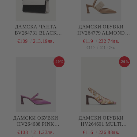
ДАМСКА ЧАНТА
ДАМСКИ ОБУВКИ
BV264731 BLACK
HV264779 ALMOND
HISPANITAS
HISPANITAS
€109
213.19лв.
€119
232.74лв.
€149
291.42лв.
-20%
-20%
ДАМСКИ ОБУВКИ
ДАМСКИ ОБУВКИ
HV264688 PINK
HV264601 MULTI
HISPANITAS
HISPANITAS
€108
211.23лв.
€116
226.88лв.