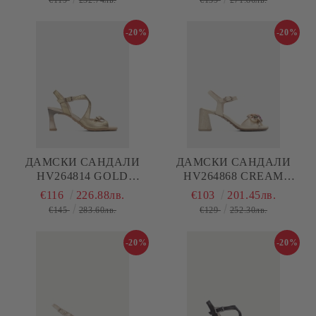
€119
232.74лв.
€139
271.86лв.
-20%
-20%
ДАМСКИ САНДАЛИ
ДАМСКИ САНДАЛИ
HV264814 GOLD
HV264868 CREAM
HISPANITAS
HISPANITAS
€116
226.88лв.
€103
201.45лв.
€145
283.60лв.
€129
252.30лв.
-20%
-20%