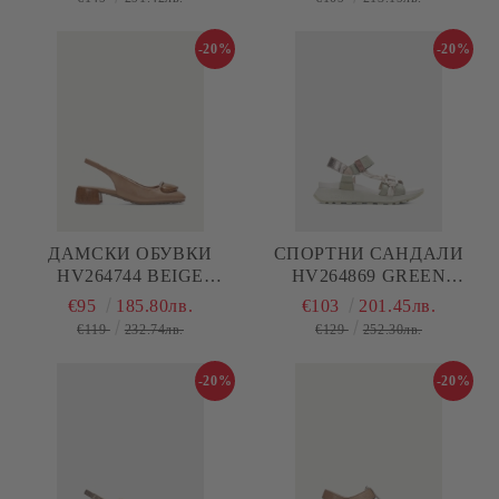
-20%
-20%
ДАМСКИ ОБУВКИ
СПОРТНИ САНДАЛИ
HV264744 BEIGE
HV264869 GREEN
HISPANITAS
HISPANITAS
€95
185.80лв.
€103
201.45лв.
€119
232.74лв.
€129
252.30лв.
-20%
-20%