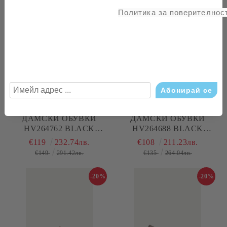
€135
264.04лв.
€135
264.04лв.
Политика за поверителност
-20%
-20%
ДАМСКИ ОБУВКИ
ДАМСКИ ОБУВКИ
HV264762 BLACK
HV264688 BLACK
HISPANITAS
HISPANITAS
€119
232.74лв.
€108
211.23лв.
€149
291.42лв.
€135
264.04лв.
-20%
-20%