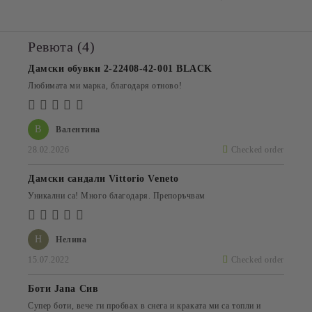
Ревюта (4)
Дамски обувки 2-22408-42-001 BLACK
Любимата ми марка, благодаря отново!
В
Валентина
28.02.2026
Checked order
Дамски сандали Vittorio Veneto
Уникални са! Много благодаря. Препоръчвам
Н
Нелина
15.07.2022
Checked order
Боти Jana Сив
Супер боти, вече ги пробвах в снега и краката ми са топли и