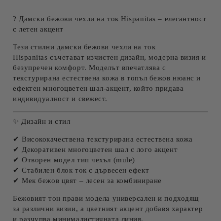
? Дамски бежови чехли на ток Hispanitas – елегантност
с летен акцент
Тези стилни
дамски бежови чехли на ток
Hispanitas
съчетават изчистен дизайн, модерна визия и
безупречен комфорт. Моделът впечатлява с
текстурирана естествена кожа в топъл бежов нюанс и
ефектен многоцветен шал-акцент, който придава
индивидуалност и свежест.
✨ Дизайн и стил
✔ Висококачествена текстурирана естествена кожа
✔ Декоративен многоцветен шал с лого акцент
✔ Отворен модел тип чехъл (mule)
✔ Стабилен блок ток с дървесен ефект
✔ Мек бежов цвят – лесен за комбиниране
Бежовият тон прави модела универсален и подходящ
за различни визии, а цветният акцент добавя характер
и разчупва минималистичната линия.