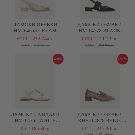
ДАМСКИ ОБУВКИ
ДАМСКИ ОБУВКИ
HV264658 CREAM
HV264778 BLACK
HISPANITAS
HISPANITAS
€119
232.74лв.
€108
211.23лв.
€149
291.42лв.
€135
264.04лв.
-20%
-20%
ДАМСКИ САНДАЛИ
ДАМСКИ ОБУВКИ
HV264765 WHITE
RHV264828 BEIGE
HISPANITAS
HISPANITAS
€95
185.80лв.
€111
217.10лв.