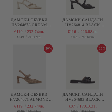
ДАМСКИ ОБУВКИ
ДАМСКИ САНДАЛИ
HV264678 CREAM
HV264814 BLACK
HISPANITAS
HISPANITAS
€119
232.74лв.
€116
226.88лв.
€149
291.42лв.
€145
283.60лв.
-20%
-20%
ДАМСКИ ОБУВКИ
ДАМСКИ САНДАЛИ
HV264671 ALMOND
HV264683 BLACK
HISPANITAS
HISPANITAS
€119
232.74лв.
€87
170.16лв.
€149
291.42лв.
€109
213.19лв.