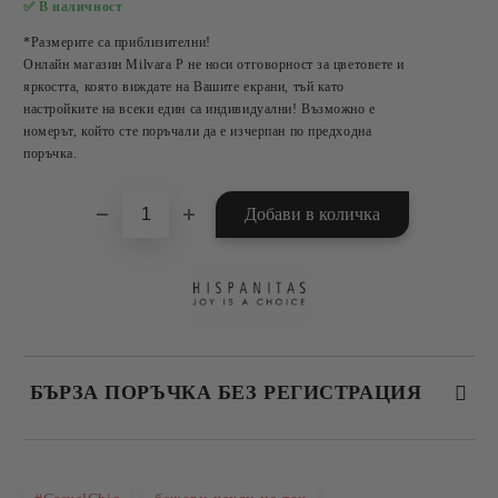
✅ В наличност
Добави в желани
*Размерите са приблизителни!
Онлайн магазин Milvara P не носи отговорност за цветовете и
яркостта, която виждате на Вашите екрани, тъй като
настройките на всеки един са индивидуални! Възможно е
номерът, който сте поръчали да е изчерпан по предходна
поръчка.
БЪРЗА ПОРЪЧКА БЕЗ РЕГИСТРАЦИЯ
САМО ПОПЪЛНЕТЕ 2 ПОЛЕТА