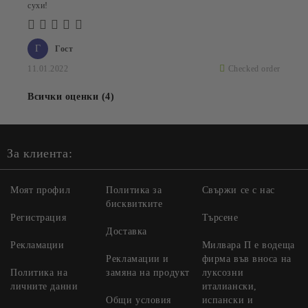
сухи!
Г
Гост
11.01.2022
Checked order
Всички оценки (4)
За клиента:
Моят профил
Политика за
Свържи се с нас
бисквитките
Регистрация
Търсене
Доставка
Рекламации
Милвара П е водеща
Рекламации и
фирма във вноса на
Политика на
замяна на продукт
луксозни
личните данни
италиански,
Общи условия
испански и