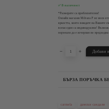
✅ В наличност
*Размерите са приблизителни!
Онлайн магазин Milvara P не носи от
яркостта, която виждате на Вашите ек
всеки един са индивидуални! Възможн
поръчали да е изчерпан по предходна
БЪРЗА ПОРЪЧКА Б
САМО ПОПЪЛНЕТЕ 2 ПОЛЕТА
carmela
дамски сандали
Съгласен съм с
Политика