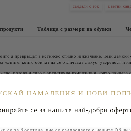
Ние ще се свържем с вас в рамки
сандали с ток
цветни сан
продукти
Таблица с размери на обувки
Че
които я превръщат в истинско стилно изживяване. Тези дамски 
за жените, които обичат да се отличават с вкус, увереност и и
ево, розово и сиво в артистична композиция, която придава с
л, който носи настроение, стил и усещане за свобода.
УСКАЙ НАМАЛЕНИЯ И НОВИ ПОП
ент на този модел. Ръчно вдъхновеният дизайн създава усещане
йте се за нашите най-добри оферт
ави сандалите лесен начин да внесеш индивидуалност дори в н
ки се за бюлетина, вие се съгласявате с нашите Общи 
тична функция – позволява отлична циркулация на въздуха и п