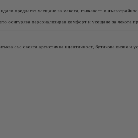
андали предлагат усещане за мекота, гъвкавост и дълготрайнос
ето осигурява персонализиран комфорт и усещане за лекота пр
зпъква със своята артистична идентичност, бутикова визия и 