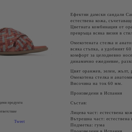
Ефектни дамски сандали Car
естествена кожа, съчетаващ
Цветната комбинация от ора
превръща всяка визия в сти
Омекотената стелка и анато
всяка стъпка, а удобният 6
комфорт за целодневно нос
динамично ежедневие, разхо
Цвят оранжев, зелен, жълт, 
Омекотена стелка и анатом
Височина на ток 60 мм.
Произведени в Испания
цени продукта
Състав:
тветствие
Лицева част: естествена ко
Вътрешна част: естествена 
Tweet
Подметка: гума
Произведени в Испания.