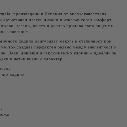
mela, произведени в Испания от висококачествена
и артистичен плетен дизайн и изключителен комфорт.
нжево, зелено, жълто и розово придава свеж акцент и
лно изявление.
мичното ходило осигуряват мекота и стабилност при
0 мм ток създава перфектен баланс между елегантност и
ене. Леки, дишащи и изключително удобни – идеални за
дки и летни визии с характер.
розов
ично ходило
жа
кожа