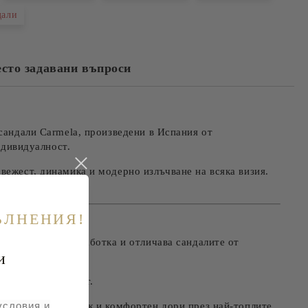
те на работния ден.
дали
сто задавани въпроси
сандали Carmela, произведени в Испания от
ндивидуалност.
вежест, динамика и модерно излъчване на всяка визия.
ЪЛНЕНИЯ!
 за бутикова изработка и отличава сандалите от
и
ай-семплия аутфит.
условия и
оддържа крака свеж и комфортен дори през най-топлите