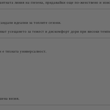
антната линия на глезена, придавайки още по-женствено и изи
сандали идеални за топлите сезони.
тяват усещането за тежест и дискомфорт дори при високи темп
и е тяхната универсалност.
шена визия.