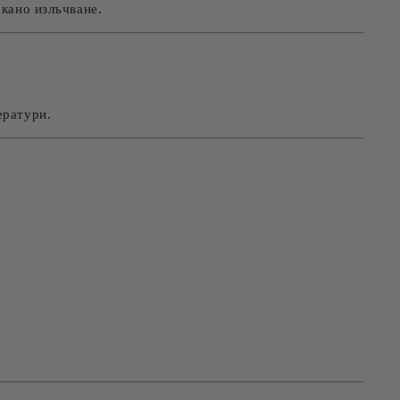
скано излъчване.
ератури.