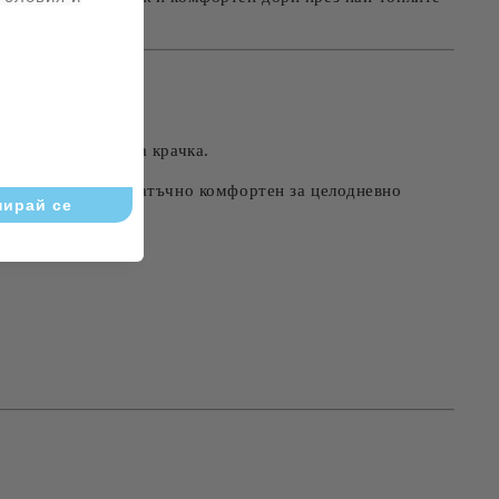
осене.
и лекота при всяка крачка.
жи силуета, и достатъчно комфортен за целодневно