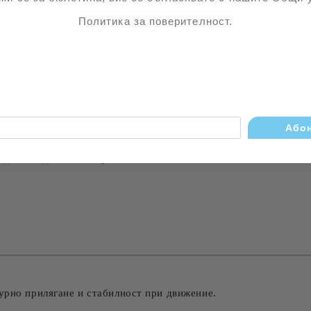
Политика за поверителност.
а, че да осигуряват максимален комфорт при продължително н
твената форма на стъпалото и осигуряват стабилност, мекота 
ежду елегантност и удобство – достатъчно висок, за да издъл
дела в идеален избор за:
урно прилягане и стабилност при движение.