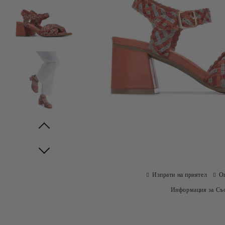
Prev
Next
Изпрати на приятел
О
Информация за Съо