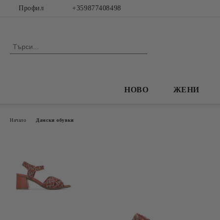
Профил
+359877408498
НОВО
ЖЕНИ
Начало
Дамски обувки