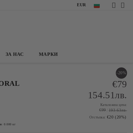
EUR
ЗА НАС
МАРКИ
-20%
€79
CORAL
154.51лв.
Каталожна цена:
€99
193.63лв.
€20 (20%)
Отстъпка:
о:
0.000
кг