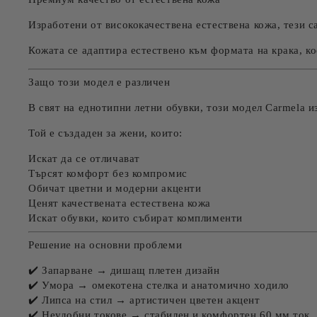
Изработени от висококачествена естествена кожа, тези с
Кожата се адаптира естествено към формата на крака, ко
Защо този модел е различен
В свят на еднотипни летни обувки, този модел Carmela и
Той е създаден за жени, които:
Искат да се отличават
Търсят комфорт без компромис
Обичат цветни и модерни акценти
Ценят качествената естествена кожа
Искат обувки, които събират комплименти
Решение на основни проблеми
✔️ Запарване → дишащ плетен дизайн
✔️ Умора → омекотена стелка и анатомично ходило
✔️ Липса на стил → артистичен цветен акцент
✔️ Неудобни токове → стабилен и комфортен 60 мм ток