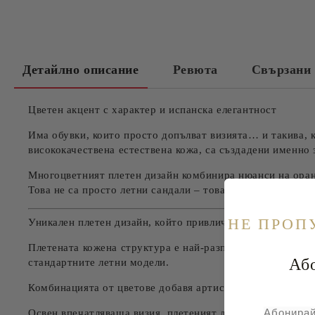
Детайлно описание
Ревюта
Свързани 
Цветен акцент с характер и испанска елегантност
Има обувки, които просто допълват визията… и такива, 
висококачествена естествена кожа, са създадени именно 
Многоцветният плетен дизайн комбинира нюанси на оранж
Това не са просто летни сандали – това е statement моде
НE ПРОП
Уникален плетен дизайн, който привлича внимание
Плетената кожена структура е най-разпознаваемият елем
Абонира
стандартните летни модели.
Комбинацията от цветове добавя артистичен акцент и пр
Абонирай
Освен впечатляваща визия, плетеният дизайн има и прак