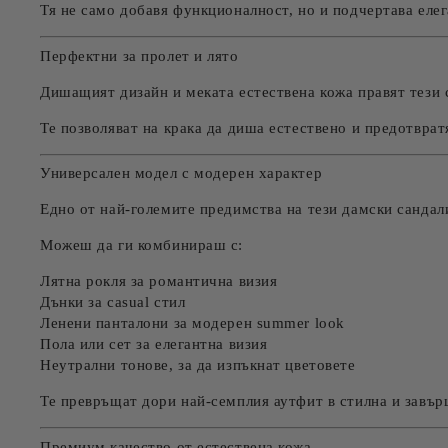
Тя не само добавя функционалност, но и подчертава елег
Перфектни за пролет и лято
Дишащият дизайн и меката естествена кожа правят тези 
Те позволяват на крака да диша естествено и предотвра
Универсален модел с модерен характер
Едно от най-големите предимства на тези дамски сандал
Можеш да ги комбинираш с:
Лятна рокля за романтична визия
Дънки за casual стил
Ленени панталони за модерен summer look
Пола или сет за елегантна визия
Неутрални тонове, за да изпъкнат цветовете
Те превръщат дори най-семплия аутфит в стилна и завър
Премиум качество от естествена кожа