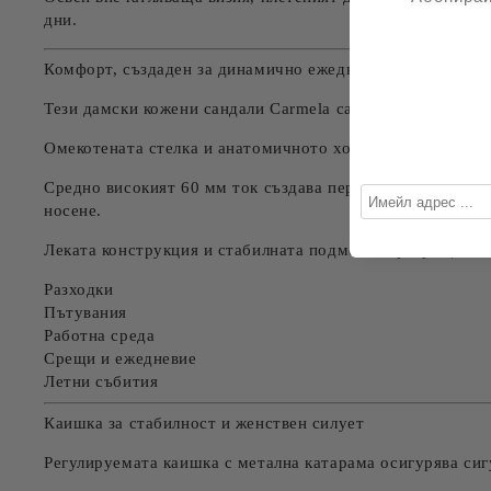
дни.
Комфорт, създаден за динамично ежедневие
Тези дамски кожени сандали Carmela са проектирани так
Омекотената стелка и анатомичното ходило следват естес
Средно високият 60 мм ток създава перфектния баланс м
носене.
Леката конструкция и стабилната подметка превръщат мо
Разходки
Пътувания
Работна среда
Срещи и ежедневие
Летни събития
Каишка за стабилност и женствен силует
Регулируемата каишка с метална катарама осигурява сиг