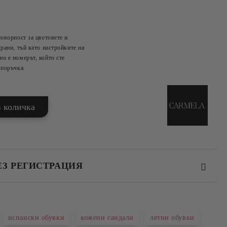
говорност за цветовете и
Добави в желани
рани, тъй като настройките на
о е номерът, който сте
 поръчка.
ЕЗ РЕГИСТРАЦИЯ
испански обувки
кожени сандали
летни обувки
та за лични данни