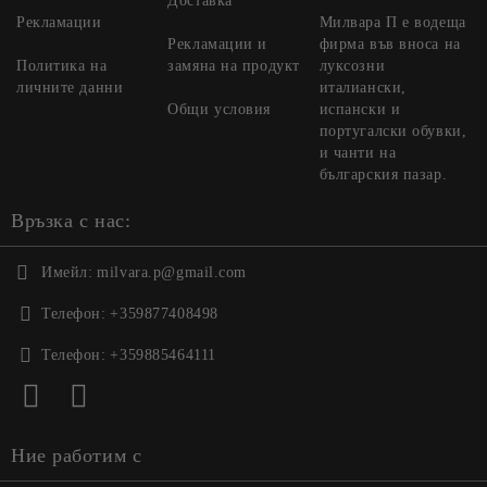
Доставка
Рекламации
Милвара П е водеща
Рекламации и
фирма във вноса на
Политика на
замяна на продукт
луксозни
личните данни
италиански,
Общи условия
испански и
португалски обувки,
и чанти на
българския пазар.
Връзка с нас:
Имейл:
milvara.p@gmail.com
Телефон:
+359877408498
Телефон:
+359885464111
Ние работим с