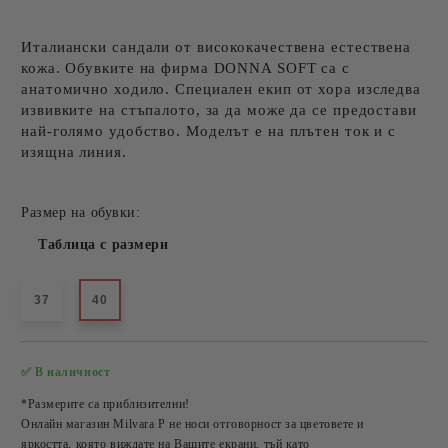
Италиански сандали от висококачествена естествена
кожа. Обувките на фирма DONNA SOFT са с
анатомично ходило. Специален екип от хора изследва
извивките на стъпалото, за да може да се предостави
най-голямо удобство. Моделът е на плътен ток и с
изящна линия.
Размер на обувки:
Таблица с размери
37
40
✅ В наличност
Добави в желани
*Размерите са приблизителни!
Онлайн магазин Milvara P не носи отговорност за цветовете и
яркостта, която виждате на Вашите екрани, тъй като