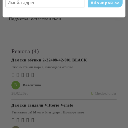
Лицева част: естествена кожа
Вътрешна част: естествена кожа
Подметка: естествен гьон
Ревюта (4)
Дамски обувки 2-22408-42-001 BLACK
Любимата ми марка, благодаря отново!
В
Валентина
28.02.2026
Checked order
Дамски сандали Vittorio Veneto
Уникални са! Много благодаря. Препоръчвам