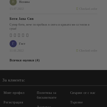
Н
Нелина
15.07.2022
Checked order
Боти Jana Сив
Супер боти, вече ги пробвах в снега и краката ми са топли и
сухи!
Г
Гост
11.01.2022
Checked order
Всички оценки (4)
За клиента:
Моят профил
Политика за
Свържи се с нас
бисквитките
Регистрация
Търсене