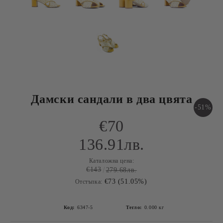
Дамски сандали в два цвята
-51%
€70
136.91лв.
Каталожна цена:
€143
279.68лв.
€73 (51.05%)
Отстъпка:
Код:
6347-5
Тегло:
0.000
кг