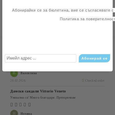
Лицева част: естествен велур
Вътрешна част: естествена кожа
Абонирайки се за бюлетина, вие се съгласявате 
Подметка: гума
Политика за поверителност
Ревюта (4)
Дамски обувки 2-22408-42-001 BLACK
Любимата ми марка, благодаря отново!
В
Валентина
28.02.2026
Checked order
Дамски сандали Vittorio Veneto
Уникални са! Много благодаря. Препоръчвам
Н
Нелина