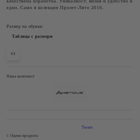
качествена изработка. Уникалност, визия и удобство в
едно. Само в колекция Пролет-Лято 2016.
Размер на обувки:
Таблица с размери
43
Няма наличност
Добави в желани
Tweet
Оцени продукта