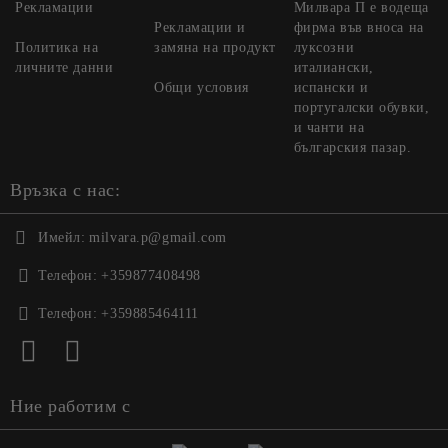
Рекламации
Милвара П е водеща
Рекламации и
фирма във вноса на
Политика на
замяна на продукт
луксозни
личните данни
италиански,
Общи условия
испански и
португалски обувки,
и чанти на
българския пазар.
Връзка с нас:
Имейл:
milvara.p@gmail.com
Телефон:
+359877408498
Телефон:
+359885464111
Ние работим с