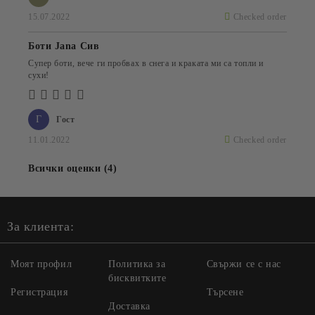
15.07.2022
Checked order
Боти Jana Сив
Супер боти, вече ги пробвах в снега и краката ми са топли и
сухи!
Г
Гост
11.01.2022
Checked order
Всички оценки (4)
За клиента:
Моят профил
Политика за
Свържи се с нас
бисквитките
Регистрация
Търсене
Доставка