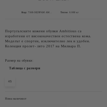
Код:
7168-3829PAM AMBITIOUS TAUPE-2
Тегло:
0.000
кг
Португалските кожени обувки Ambitious са
изработени от висококачествен естествена кожа.
Моделът е спортен, изключително лек и удобен.
Колекция пролет- лято 2017 на Милвара П.
Размер на обувки:
Таблица с размери
45
Няма наличност
Добави в желани