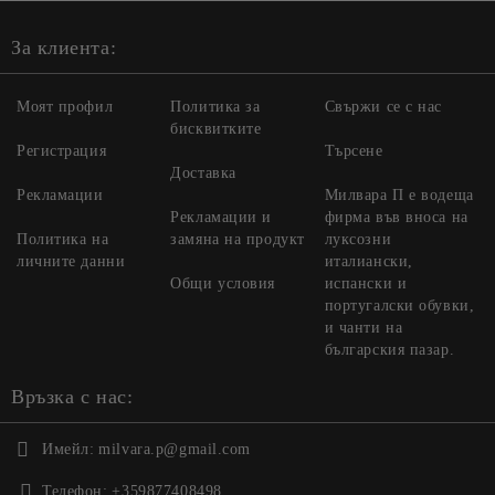
За клиента:
Моят профил
Политика за
Свържи се с нас
бисквитките
Регистрация
Търсене
Доставка
Рекламации
Милвара П е водеща
Рекламации и
фирма във вноса на
Политика на
замяна на продукт
луксозни
личните данни
италиански,
Общи условия
испански и
португалски обувки,
и чанти на
българския пазар.
Връзка с нас:
Имейл:
milvara.p@gmail.com
Телефон:
+359877408498