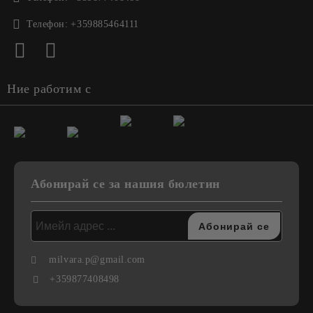
Телефон:
+359885464111
Ние работим с
Абонирай се за нашия бюлетин
milvara.p@gmail.com
+359877408498