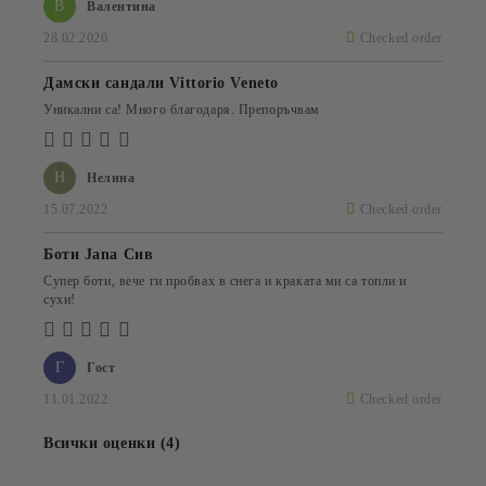
В
Валентина
28.02.2026
Checked order
Дамски сандали Vittorio Veneto
Уникални са! Много благодаря. Препоръчвам
Н
Нелина
15.07.2022
Checked order
Боти Jana Сив
Супер боти, вече ги пробвах в снега и краката ми са топли и
сухи!
Г
Гост
11.01.2022
Checked order
Всички оценки (4)