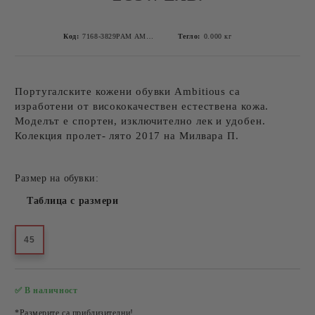
Код:
7168-3829PAM AMBITIOUS TAUPE-5
Тегло:
0.000
кг
Португалските кожени обувки Ambitious са
изработени от висококачествен естествена кожа.
Моделът е спортен, изключително лек и удобен.
Колекция пролет- лято 2017 на Милвара П.
Размер на обувки:
Таблица с размери
45
✅ В наличност
Добави в желани
*Размерите са приблизителни!