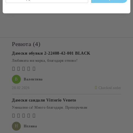
Вътрешна част: естествена кожа
Подметка: гума
Ревюта (4)
Дамски обувки 2-22408-42-001 BLACK
Любимата ми марка, благодаря отново!
В
Валентина
28.02.2026
Checked order
Дамски сандали Vittorio Veneto
Уникални са! Много благодаря. Препоръчвам
Н
Нелина