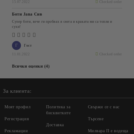
15.07.2022
Checked order
Боти Jana Сив
Супер боти, вече ги пробвах в снега и краката ми са топли и
сухи!
Г
Гост
11.01.2022
Checked order
Всички оценки (4)
За клиента:
Моят профил
Политика за
Свържи се с нас
бисквитките
Регистрация
Търсене
Доставка
Рекламации
Милвара П е водеща