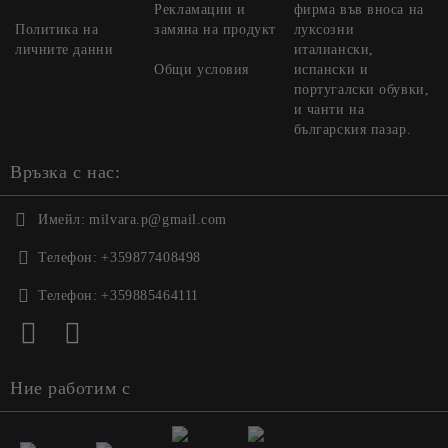
Рекламации и
фирма във вноса на
Политика на
замяна на продукт
луксозни
личните данни
италиански,
Общи условия
испански и
португалски обувки,
и чанти на
българския пазар.
Връзка с нас:
Имейл:
milvara.p@gmail.com
Телефон:
+359877408498
Телефон:
+359885464111
Ние работим с