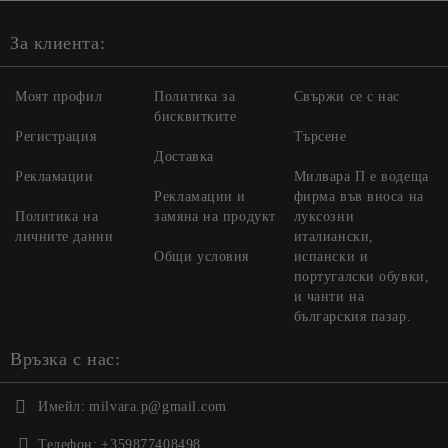
За клиента:
Моят профил
Политика за
Свържи се с нас
бисквитките
Регистрация
Търсене
Доставка
Рекламации
Милвара П е водеща
Рекламации и
фирма във вноса на
Политика на
замяна на продукт
луксозни
личните данни
италиански,
Общи условия
испански и
португалски обувки,
и чанти на
българския пазар.
Връзка с нас:
Имейл:
milvara.p@gmail.com
Телефон:
+359877408498