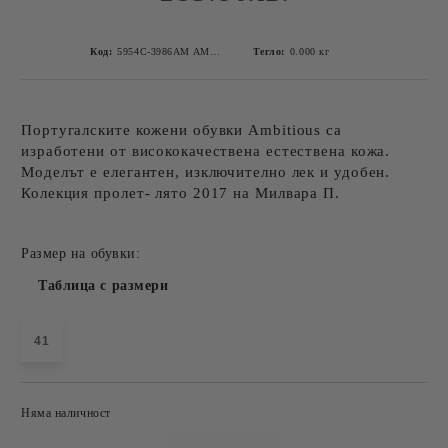
Код:
5954C-3986AM AMBITIOUS HONEY-6
Тегло:
0.000
кг
Португалските кожени обувки Ambitious са
изработени от висококачествена естествена кожа.
Моделът е елегантен, изключително лек и удобен.
Колекция пролет- лято 2017 на Милвара П.
Размер на обувки:
Таблица с размери
41
Няма наличност
Добави в желани