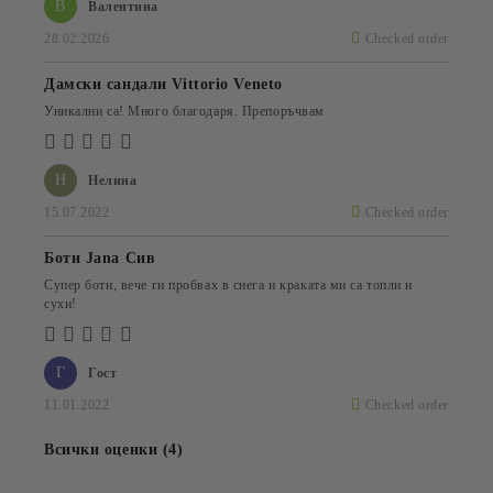
В
Валентина
28.02.2026
Checked order
Дамски сандали Vittorio Veneto
Уникални са! Много благодаря. Препоръчвам
Н
Нелина
15.07.2022
Checked order
Боти Jana Сив
Супер боти, вече ги пробвах в снега и краката ми са топли и
сухи!
Г
Гост
11.01.2022
Checked order
Всички оценки (4)