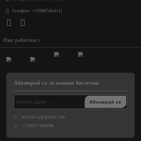
Телефон:
+359885464111
Ние работим с
Абонирай се за нашия бюлетин
milvara.p@gmail.com
+359877408498