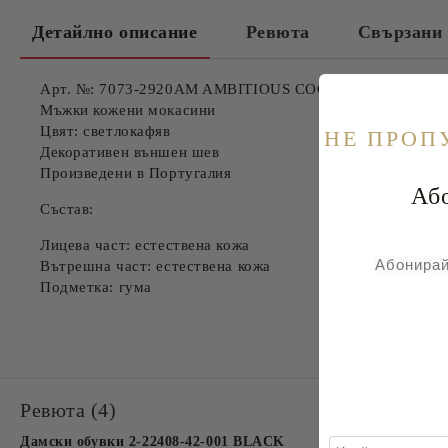
Детайлно описание
Ревюта
Свързани 
Арт. №: 7073-2920AM AMBITIOUS COGNAC 2920
Мъжки кожени мокасини
Цвят: светлокафяв
НE ПРОП
Декоративен външен шев
Произведени в Португалия
Абонира
Състав:
Лицева част: естествена кожа
Абонирай
Вътрешна част: естествена кожа
Подметка: гума
Ревюта (4)
Дамски обувки 2-22408-42-001 BLACK