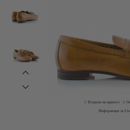
Prev
Next
Изпрати на приятел
О
Информация за Съо