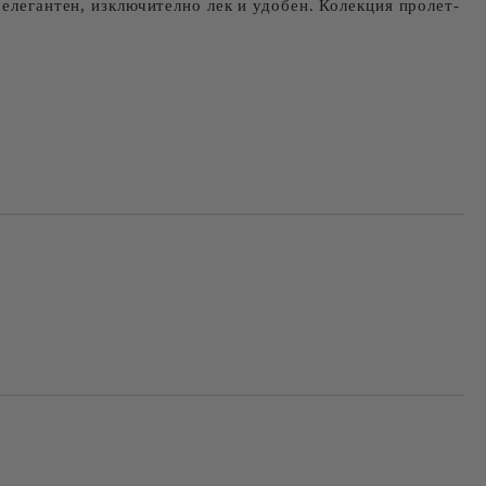
 елегантен, изключително лек и удобен. Колекция пролет-
Добави в желани