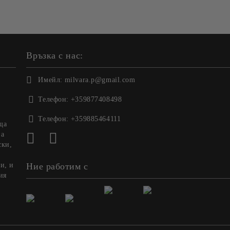
Връзка с нас:
Имейл:
milvara.p@gmail.com
Телефон:
+359877408498
Телефон:
+359885464111
ща
на
ски,
и, и
Ние работим с
ия