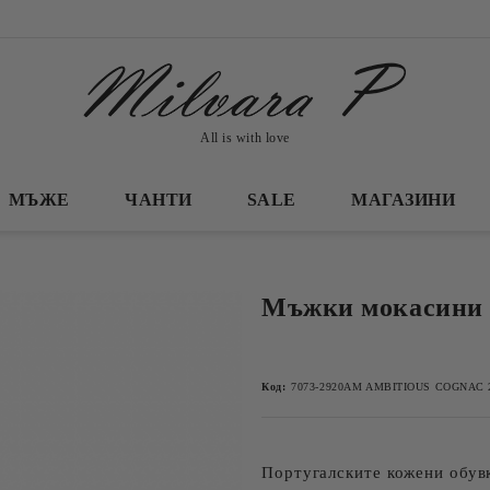
All is with love
МЪЖЕ
ЧАНТИ
SALE
МАГАЗИНИ
Мъжки мокасини
Код:
7073-2920AM AMBITIOUS COGNAC 2
Португалските кожени обувк