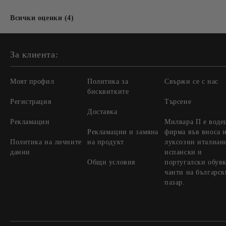
Всички оценки (4)
За клиента:
Моят профил
Политика за
Свържи се с нас
бисквитките
Регистрация
Търсене
Доставка
Рекламации
Милвара П е воде
Рекламации и замяна
фирма във вноса 
Политика на личните
на продукт
луксозни италиан
данни
испански и
Общи условия
португалски обувк
чанти на българск
пазар.