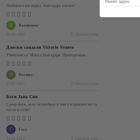
Любимата ми марка, благодаря отново!
В
Валентина
28.02.2026
Checked order
Дамски сандали Vittorio Veneto
Уникални са! Много благодаря. Препоръчвам
Н
Нелина
15.07.2022
Checked order
Боти Jana Сив
Супер боти, вече ги пробвах в снега и краката ми са
топли и сухи!
Г
Гост
11.01.2022
Checked order