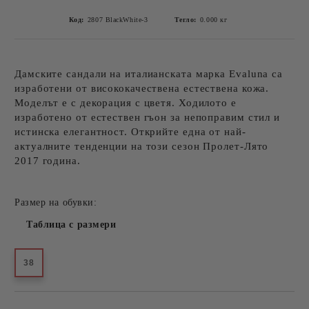
Код:
2807 BlackWhite-3
Тегло:
0.000
кг
Дамските сандали на италианската марка Evaluna са
изработени от висококачествена естествена кожа.
Моделът е с декорация с цветя. Ходилото е
изработено от естествен гъон за непоправим стил и
истинска елегантност. Открийте една от най-
актуалните тенденции на този сезон Пролет-Лято
2017 година.
Размер на обувки:
Таблица с размери
38