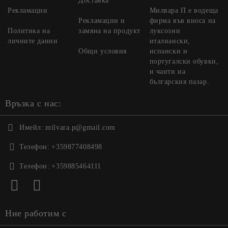
Доставка
Рекламации
Милвара П е водеща
Рекламации и
фирма във вноса на
Политика на
замяна на продукт
луксозни
личните данни
италиански,
Общи условия
испански и
португалски обувки,
и чанти на
българския пазар.
Връзка с нас:
Имейл:
milvara.p@gmail.com
Телефон:
+359877408498
Телефон:
+359885464111
Ние работим с