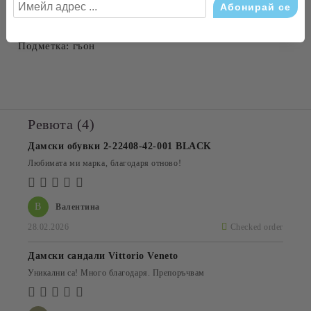
Състав:
Лицева част: естествена кожа
Вътрешна част: естествена кожа
Подметка: гъон
Ревюта (4)
Дамски обувки 2-22408-42-001 BLACK
Любимата ми марка, благодаря отново!
В
Валентина
28.02.2026
Checked order
Дамски сандали Vittorio Veneto
Уникални са! Много благодаря. Препоръчвам