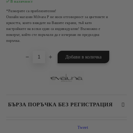
✅ В наличност
Добави в желани
*Размерите са приблизителни!
Онлайн магазин Milvara P не носи отговорност за цветовете и
яркостта, която виждате на Вашите екрани, тъй като
настройките на всеки един са индивидуални! Възможно е
номерът, който сте поръчали да е изчерпан по предходна
поръчка.
БЪРЗА ПОРЪЧКА БЕЗ РЕГИСТРАЦИЯ
САМО ПОПЪЛНЕТЕ 2 ПОЛЕТА
Tweet