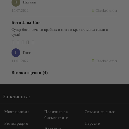
Н
Нелина
15.07.2022
Checked order
Боти Jana Сив
Супер боти, вече ги пробвах в снега и краката ми са топли и
сухи!
Г
Гост
11.01.2022
Checked order
Всички оценки (4)
За клиента:
Моят профил
Политика за
Свържи се с нас
бисквитките
Регистрация
Търсене