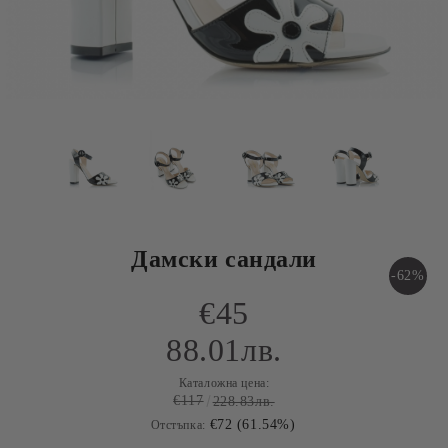
Дамски сандали
-62%
€45
88.01лв.
Каталожна цена:
€117
228.83лв.
€72 (61.54%)
Отстъпка: