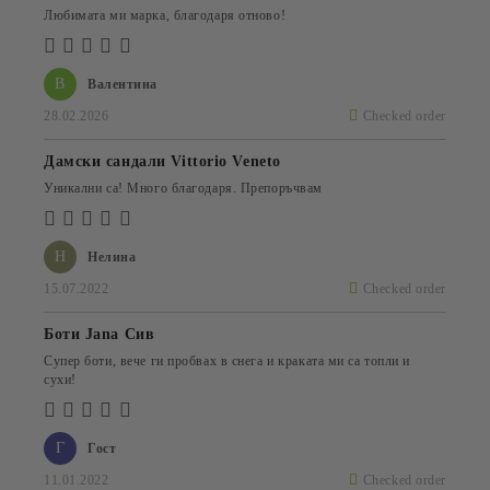
Любимата ми марка, благодаря отново!
В
Валентина
28.02.2026
Checked order
Дамски сандали Vittorio Veneto
Уникални са! Много благодаря. Препоръчвам
Н
Нелина
15.07.2022
Checked order
Боти Jana Сив
Супер боти, вече ги пробвах в снега и краката ми са топли и
сухи!
Г
Гост
11.01.2022
Checked order