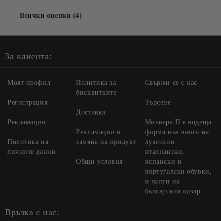
Всички оценки (4)
За клиента:
Моят профил
Политика за
Свържи се с нас
бисквитките
Регистрация
Търсене
Доставка
Рекламации
Милвара П е водеща
Рекламации и
фирма във вноса на
Политика на
замяна на продукт
луксозни
личните данни
италиански,
Общи условия
испански и
португалски обувки,
и чанти на
българския пазар.
Връзка с нас: