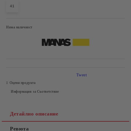
41
Няма наличност
Добави в желани
Tweet
Оцени продукта
Информация за Съответствие
Детайлно описание
Ревюта