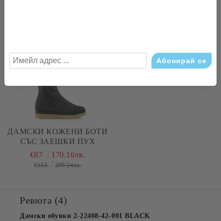
Свързани продукти
-43%
ДАМСКИ КОЖЕНИ БОТИ
СЪС ЗАЕШКИ ПУХ
€87
170.16лв.
€153
299.24лв.
Ревюта (4)
Дамски обувки 2-22408-42-001 BLACK