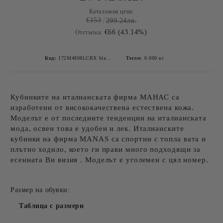
Каталожна цена:
€153
299.24лв.
€66 (43.14%)
Отстъпка:
Код:
172M4808LCRX black-4
Тегло:
0.000
кг
Кубинките на италианската фирма МАНАС са
изработени от висококачествена естествена кожа.
Моделът е от последните тенденции на италианската
мода, освен това е удобен и лек. Италианските
кубинки на фирма MANAS са спортни с топла вата и
плътно ходило, което ги прави много подходящи за
есенната Ви визия . Моделът е уголемен с цял номер.
Размер на обувки:
Таблица с размери