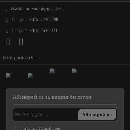
Имейл:
milvara.p@gmail.com
Телефон:
+359877408498
Телефон:
+359885464111
Ние работим с
Абонирай се за нашия бюлетин
milvara.p@gmail.com