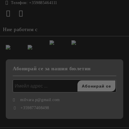
Телефон:
+359885464111
Ние работим с
Абонирай се за нашия бюлетин
milvara.p@gmail.com
+359877408498