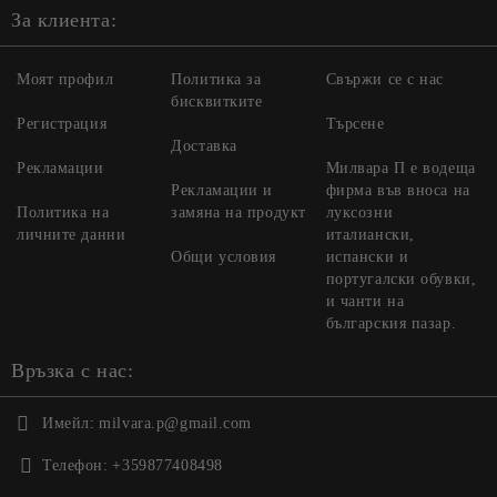
За клиента:
Моят профил
Политика за
Свържи се с нас
бисквитките
Регистрация
Търсене
Доставка
Рекламации
Милвара П е водеща
Рекламации и
фирма във вноса на
Политика на
замяна на продукт
луксозни
личните данни
италиански,
Общи условия
испански и
португалски обувки,
и чанти на
българския пазар.
Връзка с нас:
Имейл:
milvara.p@gmail.com
Телефон:
+359877408498