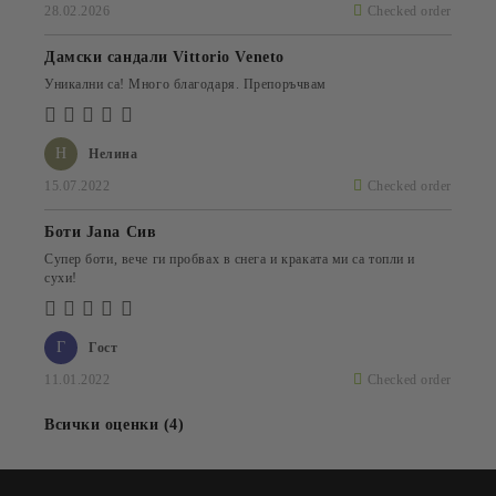
28.02.2026
Checked order
Дамски сандали Vittorio Veneto
Уникални са! Много благодаря. Препоръчвам
Н
Нелина
15.07.2022
Checked order
Боти Jana Сив
Супер боти, вече ги пробвах в снега и краката ми са топли и
сухи!
Г
Гост
11.01.2022
Checked order
Всички оценки (4)