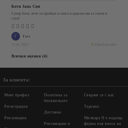
Боти Jana Сив
Супер боти, вече ги пробвах в снега и краката ми са топли и
сухи!
Г
Гост
11.01.2022
Checked order
Всички оценки (4)
За клиента:
Моят профил
Политика за
Свържи се с нас
бисквитките
Регистрация
Търсене
Доставка
Рекламации
Милвара П е водеща
Рекламации и
фирма във вноса на