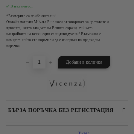
✅ В наличност
Добави в желани
*Размерите са приблизителни!
Онлайн магазин Milvara P не носи отговорност за цветовете и
яркостта, която виждате на Вашите екрани, тъй като
настройките на всеки един са индивидуални! Възможно е
номерът, който сте поръчали да е изчерпан по предходна
поръчка.
БЪРЗА ПОРЪЧКА БЕЗ РЕГИСТРАЦИЯ
САМО ПОПЪЛНЕТЕ 2 ПОЛЕТА
Tweet