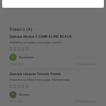
Подметка: гума
Ревюта (4)
Дамски обувки 2-22408-42-001 BLACK
Любимата ми марка, благодаря отново!
В
Валентина
28.02.2026
Checked order
Дамски сандали Vittorio Veneto
Уникални са! Много благодаря. Препоръчвам
Н
Нелина
15.07.2022
Checked order