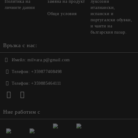
Политика на
замяна на продукт
луксозни
личните данни
италиански,
Общи условия
испански и
португалски обувки,
и чанти на
българския пазар.
Връзка с нас:
Имейл:
milvara.p@gmail.com
Телефон:
+359877408498
Телефон:
+359885464111
Ние работим с