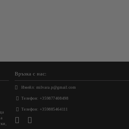
Връзка с нас:
Имейл:
milvara.p@gmail.com
Телефон:
+359877408498
Телефон:
+359885464111
ща
на
ски,