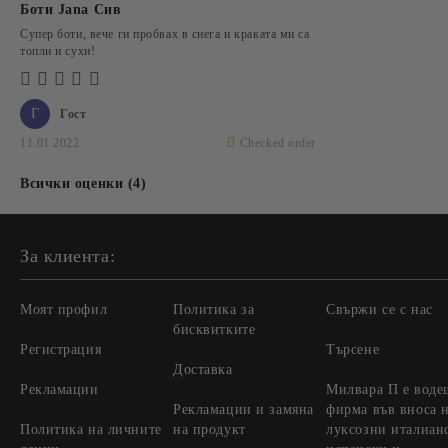
Боти Jana Сив
Супер боти, вече ги пробвах в снега и краката ми са
топли и сухи!
Г
Гост
11.01.2022
Checked order
Всички оценки (4)
За клиента:
Моят профил
Политика за
Свържи се с нас
бисквитките
Регистрация
Търсене
Доставка
Рекламации
Милвара П е воде
Рекламации и замяна
фирма във вноса 
Политика на личните
на продукт
луксозни италиан