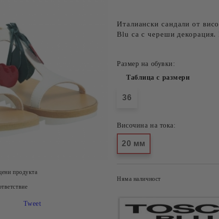
Италиански сандали от висо
Blu са с череши декорация.
Размер на обувки:
Таблица с размери
36
Височина на тока:
20 мм
цени продукта
Няма наличност
тветствие
Tweet