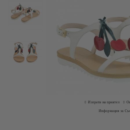
Изпрати на приятел
О
Информация за Съо