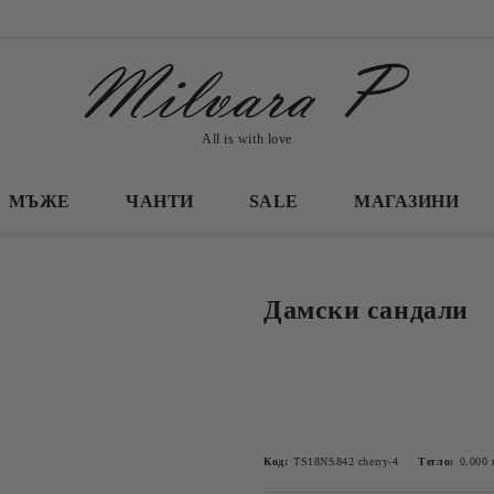
All is with love
МЪЖЕ
ЧАНТИ
SALE
МАГАЗИНИ
Дамски сандали
Код:
TS18NS842 cherry-4
Тегло:
0.000