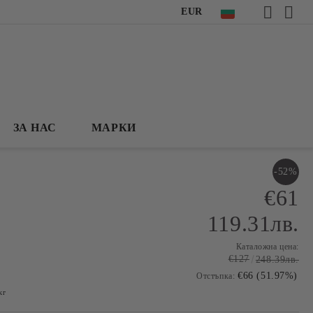
EUR
ЗА НАС
МАРКИ
-52%
€61
119.31лв.
Каталожна цена:
€127
248.39лв.
€66 (51.97%)
Отстъпка:
кг