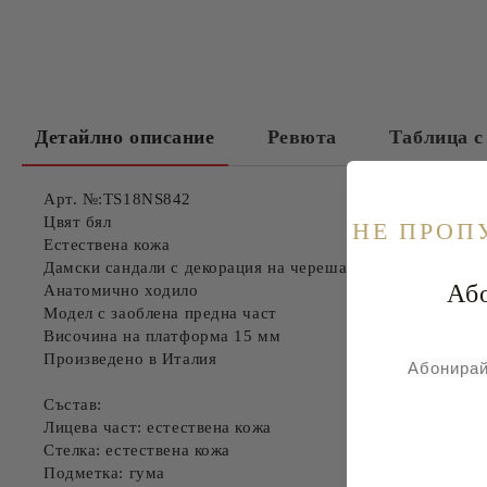
Детайлно описание
Ревюта
Таблица с
Арт. №:TS18NS842
Цвят бял
НE ПРОП
Естествена кожа
Дамски сандали с декорация на череша
Абонира
Анатомично ходило
Модел с заоблена предна част
Височина на платформа 15 мм
Произведено в Италия
Абонирай
Състав:
Лицева част: естествена кожа
Стелка: естествена кожа
Подметка: гума