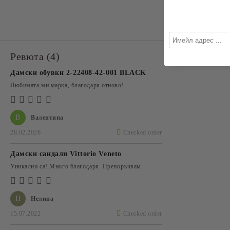
Ревюта (4)
Дамски обувки 2-22408-42-001 BLACK
Любимата ми марка, благодаря отново!
В
Валентина
28.02.2026
Checked order
Дамски сандали Vittorio Veneto
Уникални са! Много благодаря. Препоръчвам
Н
Нелина
15.07.2022
Checked order