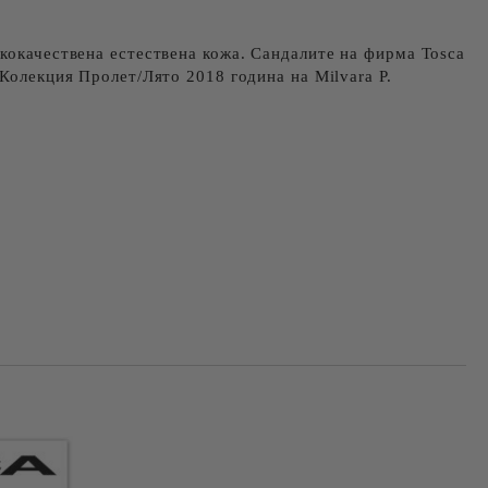
кокачествена естествена кожа. Сандалите на фирма Tosca
 Колекция Пролет/Лято 2018 година на Milvara P.
Добави в желани