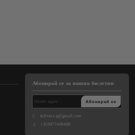
Абонирай се за нашия бюлетин
milvara.p@gmail.com
+359877408498