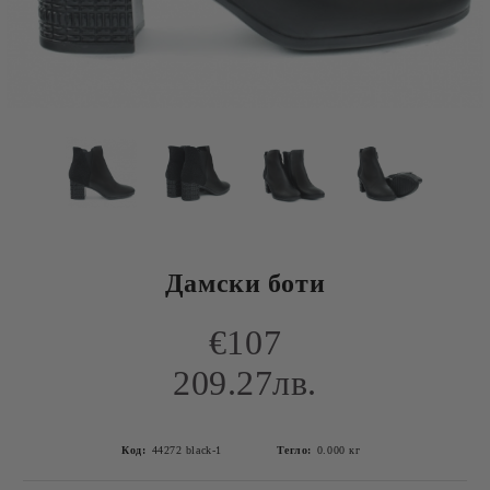
Дамски боти
€107
209.27лв.
Код:
44272 black-1
Тегло:
0.000
кг