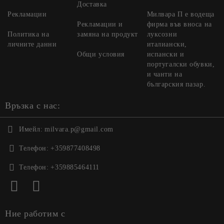
Доставка
Рекламации
Милвара П е водеща
Рекламации и
фирма във вноса на
Политика на
замяна на продукт
луксозни
личните данни
италиански,
Общи условия
испански и
португалски обувки,
и чанти на
българския пазар.
Връзка с нас:
Имейл:
milvara.p@gmail.com
Телефон:
+359877408498
Телефон:
+359885464111
Ние работим с