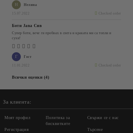
Н
Нелина
15.07.2022
Checked order
Боти Jana Сив
Супер боти, вече ги пробвах в снега и краката ми са топли и
сухи!
Г
Гост
11.01.2022
Checked order
Всички оценки (4)
За клиента:
Моят профил
Политика за
Свържи се с нас
бисквитките
Регистрация
Търсене