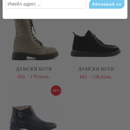
€92
179.94лв.
€92
179.94лв.
ДАМСКИ БОТИ
ДАМСКИ БОТИ
€92
179.94лв.
€81
158.42лв.
-40%