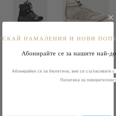
ДАМСКИ БОТИ В ЧЕРНО
ДАМСКИ СНИКЪРСИ
УСКАЙ НАМАЛЕНИЯ И НОВИ ПОП
HISPANITAS
€97
189.72лв.
€110
215.14лв.
€158
309.02лв.
€138
269.90лв.
Абонирайте се за нашите най-до
Абонирайки се за бюлетина, вие се съгласявате 
Политика за поверителност
ДАМСКИ БОТИ
ДАМСКИ БОТИ