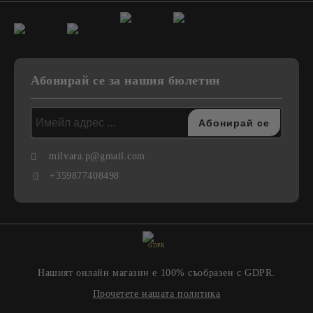
Абонирай се за нашия бюлетин
milvara.p@gmail.com
+359877408498
GDPR
Нашият онлайн магазин е 100% съобразен с GDPR.
Прочетете нашата политика