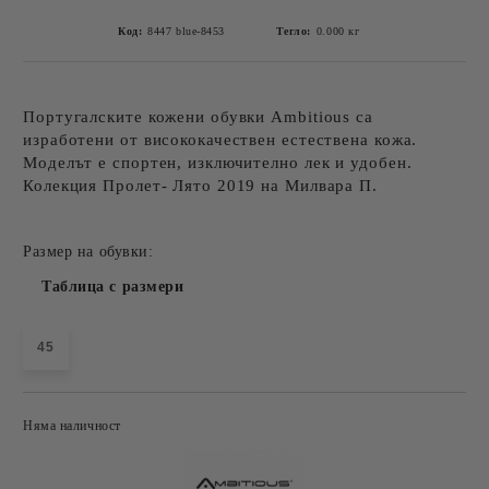
Код:
8447 blue-8453
Тегло:
0.000
кг
Португалските кожени обувки Ambitious са
изработени от висококачествен естествена кожа.
Моделът е спортен, изключително лек и удобен.
Колекция Пролет- Лято 2019 на Милвара П.
Размер на обувки:
Таблица с размери
45
Няма наличност
Добави в желани