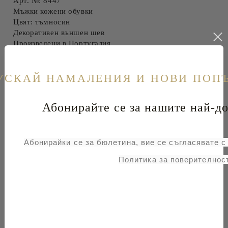
Арт. №: 8447
Мъжки кожени обувки
Цвят: тъмносин
Декоративен външен шев
Произведени в Португалия
Състав:
УСКАЙ НАМАЛЕНИЯ И НОВИ ПОП
Лицева част: естествена кожа и текстил
Вътрешна част: естествена кожа
Подметка: гума
Абонирайте се за нашите най-до
Свързани продукти
Абонирайки се за бюлетина, вие се съгласявате 
Политика за поверителност