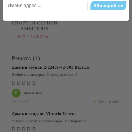
СПОРТНИ ОБУВКИ
AMBITIOUS
€97
189.72лв.
Ревюта (4)
Дамски обувки 2-22408-42-001 BLACK
Любимата ми марка, благодаря отново!
В
Валентина
28.02.2026
Checked order
Дамски сандали Vittorio Veneto
Уникални са! Много благодаря. Препоръчвам