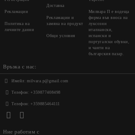
Доставка
Рекламации
Милвара П е водеща
Рекламации и
фирма във вноса на
Политика на
замяна на продукт
луксозни
личните данни
италиански,
Общи условия
испански и
португалски обувки,
и чанти на
българския пазар.
Връзка с нас:
Имейл:
milvara.p@gmail.com
Телефон:
+359877408498
Телефон:
+359885464111
Ние работим с