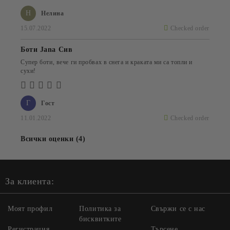
Н
Нелина
15.07.2022
Checked order
Боти Jana Сив
Супер боти, вече ги пробвах в снега и краката ми са топли и
сухи!
Г
Гост
11.01.2022
Checked order
Всички оценки (4)
За клиента:
Моят профил
Политика за
Свържи се с нас
бисквитките
Регистрация
Търсене