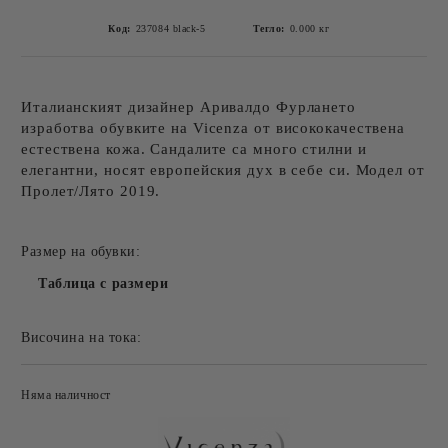
Код:
237084 black-5
Тегло:
0.000
кг
Италианският дизайнер Аривалдо Фурлането
изработва обувките на Vicenza от висококачествена
естествена кожа. Сандалите са много стилни и
елегантни, носят европейския дух в себе си. Модел от
Пролет/Лято 2019.
Размер на обувки:
Таблица с размери
Височина на тока:
Няма наличност
Добави в желани