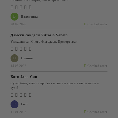
Любимата ми марка, благодаря отново!
В
Валентина
28.02.2026
Checked order
Дамски сандали Vittorio Veneto
Уникални са! Много благодаря. Препоръчвам
Н
Нелина
15.07.2022
Checked order
Боти Jana Сив
Супер боти, вече ги пробвах в снега и краката ми са топли и
сухи!
Г
Гост
11.01.2022
Checked order