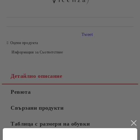
Tweet
Оцени продукта
Информация за Съответствие
Детайлно описание
Ревюта
Свързани продукти
Таблица с размери на обувки