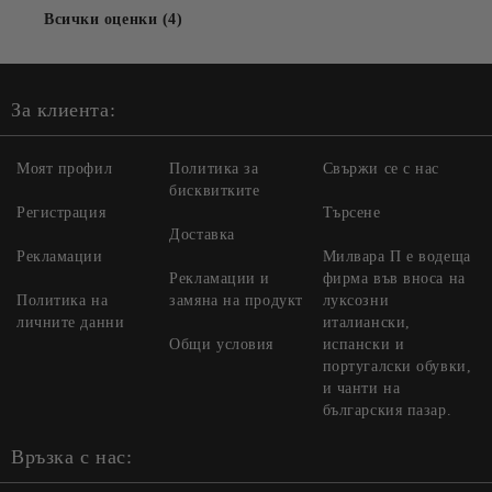
Всички оценки (4)
За клиента:
Моят профил
Политика за
Свържи се с нас
бисквитките
Регистрация
Търсене
Доставка
Рекламации
Милвара П е водеща
Рекламации и
фирма във вноса на
Политика на
замяна на продукт
луксозни
личните данни
италиански,
Общи условия
испански и
португалски обувки,
и чанти на
българския пазар.
Връзка с нас: