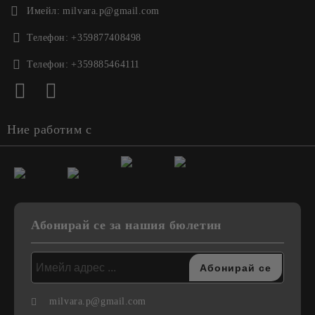
Имейл:
milvara.p@gmail.com
Телефон:
+359877408498
Телефон:
+359885464111
Ние работим с
Абонирай се за нашия бюлетин
milvara.p@gmail.com