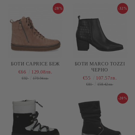
-28%
-32%
БОТИ CAPRICE БЕЖ
БОТИ MARCO TOZZI
ЧЕРНО
€66
129.08лв.
€55
107.57лв.
€92
179.94лв.
€81
158.42лв.
-20%