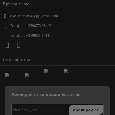
Връзка с нас:
Имейл:
milvara.p@gmail.com
Телефон:
+359877408498
Телефон:
+359885464111
Ние работим с
Абонирай се за нашия бюлетин