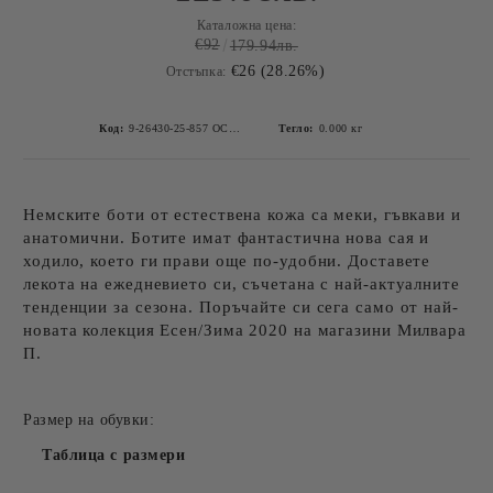
Каталожна цена:
€92
179.94лв.
€26 (28.26%)
Отстъпка:
Код:
9-26430-25-857 OCEAN SUEDE-4
Тегло:
0.000
кг
Немските боти от естествена кожа са меки, гъвкави и
анатомични. Ботите имат фантастична нова сая и
ходило, което ги прави още по-удобни. Доставете
лекота на ежедневието си, съчетана с най-актуалните
тенденции за сезона. Поръчайте си сега само от най-
новата колекция Есен/Зима 2020 на магазини Милвара
П.
Размер на обувки:
Таблица с размери