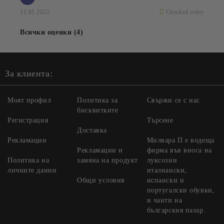
11.01.2022
Checked order
Всички оценки (4)
За клиента:
Моят профил
Политика за
Свържи се с нас
бисквитките
Регистрация
Търсене
Доставка
Рекламации
Милвара П е водеща
Рекламации и
фирма във вноса на
Политика на
замяна на продукт
луксозни
личните данни
италиански,
Общи условия
испански и
португалски обувки,
и чанти на
българския пазар.