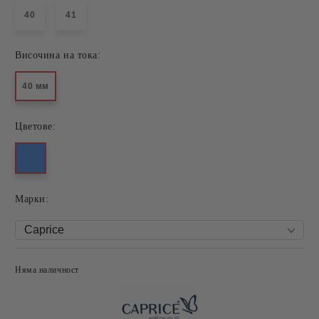
40
41
Височина на тока:
40 мм
Цветове:
Mарки:
Няма наличност
Добави в желани