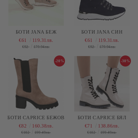
БОТИ JANA БЕЖ
БОТИ JANA СИН
€61
119.31лв.
€61
119.31лв.
€92
179.94лв.
€92
179.94лв.
-20%
-30%
БОТИ CAPRICE БЕЖОВ
БОТИ CAPRICE БЯЛ
€82
160.38лв.
€71
138.86лв.
€102
199.49лв.
€102
199.49лв.