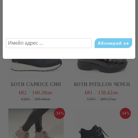
€92
179.94лв.
€55
107.57лв.
€81
158.42лв.
-20%
-24%
БОТИ CAPRICE СИН
БОТИ PITILLOS ЧЕРЕН
€82
160.38лв.
€81
158.42лв.
€102
199.49лв.
€107
209.27лв.
-34%
-34%