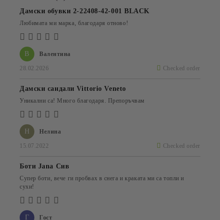
Дамски обувки 2-22408-42-001 BLACK
Любимата ми марка, благодаря отново!
В
Валентина
28.02.2026
Checked order
Дамски сандали Vittorio Veneto
Уникални са! Много благодаря. Препоръчвам
Н
Нелина
15.07.2022
Checked order
Боти Jana Сив
Супер боти, вече ги пробвах в снега и краката ми са топли и
сухи!
Г
Гост