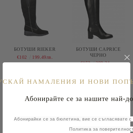
БОТУШИ RIEKER
БОТУШИ CAPRICE
ЧЕРНО
€102
199.49лв.
€153
299.24лв.
-32%
УСКАЙ НАМАЛЕНИЯ И НОВИ ПОП
Абонирайте се за нашите най-до
Абонирайки се за бюлетина, вие се съгласявате 
Политика за поверителност
БОТИ CAPRICE
БОТИ JANA СИВ