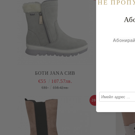
НE ПРОП
Абонира
Абонирай
БОТИ JANA СИВ
БО
€55
107.57лв.
€81
158.42лв.
-20%