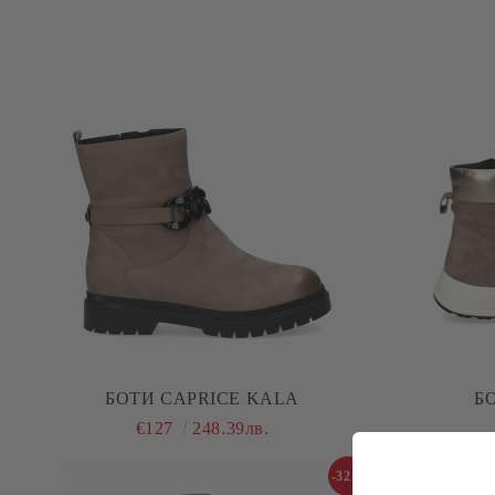
БОТИ CAPRICE KALA
Б
€127
248.39лв.
-32%