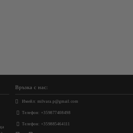
Връзка с нас:
Имейл:
milvara.p@gmail.com
Телефон:
+359877408498
Телефон:
+359885464111
ща
на