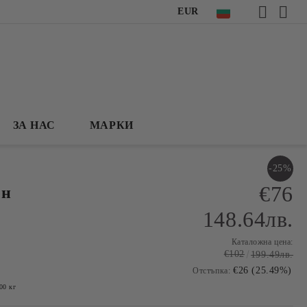
EUR
ЗА НАС
МАРКИ
-25%
€76
ен
148.64лв.
Каталожна цена:
€102
199.49лв.
€26 (25.49%)
Отстъпка:
00
кг