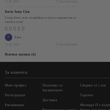
15.07.2022
Checked order
Боти Jana Сив
Супер боти, вече ги пробвах в снега и краката ми са
топли и сухи!
Г
Гост
11.01.2022
Checked order
Всички оценки (4)
За клиента:
Моят профил
Политика за
Свържи се с нас
бисквитките
Регистрация
Търсене
Доставка
Рекламации
Милвара П е воде
Рекламации и замяна
фирма във вноса 