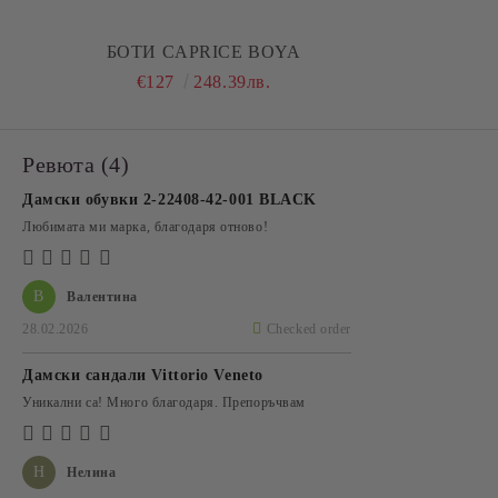
БОТИ CAPRICE BOYA
€127
248.39лв.
Ревюта (4)
Дамски обувки 2-22408-42-001 BLACK
Любимата ми марка, благодаря отново!
В
Валентина
28.02.2026
Checked order
Дамски сандали Vittorio Veneto
Уникални са! Много благодаря. Препоръчвам
Н
Нелина