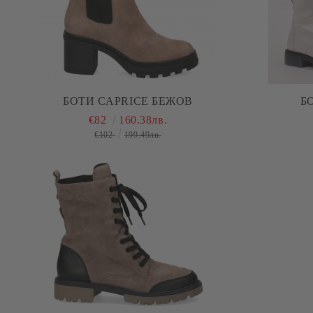
БОТИ CAPRICE БЕЖОВ
Б
€82
160.38лв.
€102
199.49лв.