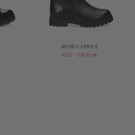
E
БОТИ CAPRICE
€122
238.61лв.