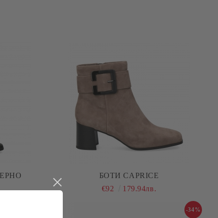
ЧЕРНО
БОТИ CAPRICE
€92
179.94лв.
-34%
-34%