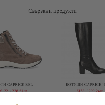
Свързани продукти
ОТИ CAPRICE BEL
БОТУШИ CAPRICE 
€122
238.61лв.
€153
299.24лв.
-20%