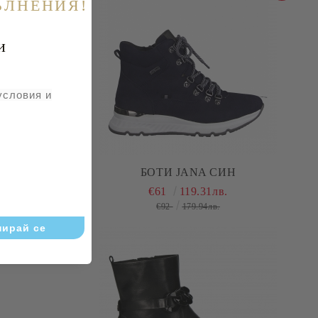
ЪЛНЕНИЯ!
и
условия и
Ж
БОТИ JANA СИН
€61
119.31лв.
€92
179.94лв.