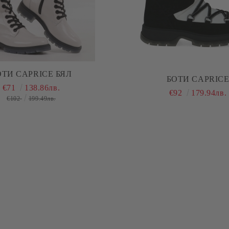
ОТИ CAPRICE БЯЛ
БОТИ CAPRIC
€71
138.86лв.
€92
179.94лв.
€102
199.49лв.