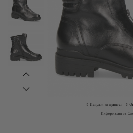
Prev
Next
Изпрати на приятел
О
Информация за Съо