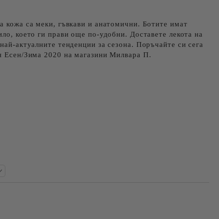
а кожа са меки, гъвкави и анатомични. Ботите имат
ило, което ги прави още по-удобни. Доставете лекота на
 най-актуалните тенденции за сезона. Поръчайте си сега
я Есен/Зима 2020 на магазини Милвара П.
Добави в желани