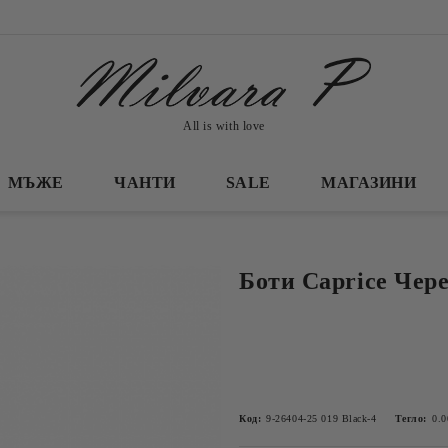
All is with love
МЪЖЕ
ЧАНТИ
SALE
МАГАЗИНИ
Боти Caprice Чер
Код:
9-26404-25 019 Black-4
Тегло:
0.0