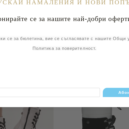
УСКАЙ НАМАЛЕНИЯ И НОВИ ПОП
йте се за нашите най-добри оферт
ки се за бюлетина, вие се съгласявате с нашите Общи 
Политика за поверителност.
ТИ CAPRICE СИН
БОТИ JANA БЕ
€82
160.38лв.
€61
119.31лв.
€102
199.49лв.
€92
179.94лв.
-30%