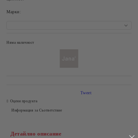
Mарки:
Няма наличност
Добави в желани
Tweet
Оцени продукта
Информация за Съответствие
Детайлно описание