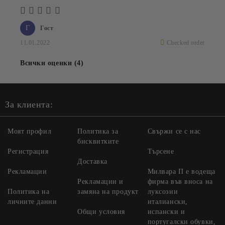
Г
Гост
11.01.2022
Checked order
Всички оценки (4)
За клиента:
Моят профил
Политика за
Свържи се с нас
бисквитките
Регистрация
Търсене
Доставка
Рекламации
Милвара П е водеща
Рекламации и
фирма във вноса на
Политика на
замяна на продукт
луксозни
личните данни
италиански,
Общи условия
испански и
португалски обувки,