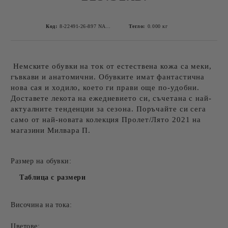
Код:
8-22491-26-897 NAVY METALLIC-5
Тегло:
0.000
кг
Немските обувки на ток от естествена кожа са меки,
гъвкави и анатомични. Обувките имат фантастична
нова сая и ходило, което ги прави още по-удобни.
Доставете лекота на ежедневието си, съчетана с най-
актуалните тенденции за сезона. Поръчайте си сега
само от най-новата колекция Пролет/Лято 2021 на
магазини Милвара П.
Размер на обувки:
Таблица с размери
Височина на тока:
Цветове: