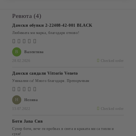
Ревюта (4)
Дамски обувки 2-22408-42-001 BLACK
Любимата ми марка, благодаря отново!
В
Валентина
28.02.2026
Checked order
Дамски сандали Vittorio Veneto
Уникални са! Много благодаря. Препоръчвам
Н
Нелина
15.07.2022
Checked order
Боти Jana Сив
Супер боти, вече ги пробвах в снега и краката ми са топли и
сухи!