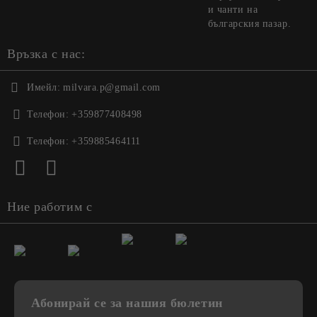
и чанти на
българския пазар.
Връзка с нас:
Имейл:
milvara.p@gmail.com
Телефон:
+359877408498
Телефон:
+359885464111
Ние работим с
Абонирай се за нашия бюлетин