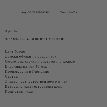
Код:
9-22306-27-549 BORDEAUX SUEDE-5
Тегло:
0.000
кг
Арт. №:
9
-22306-27-549
BORDEAUX SUEDE
Цвят бордо
Дамски обувки на среден ток
Омекотена стелка и анатомично ходило
Височина на ток 40 мм.
Произведени в Германия
Състав:
Лицева част: естествен велур и лак
Вътрешна част: естествена кожа
Подметка: гума