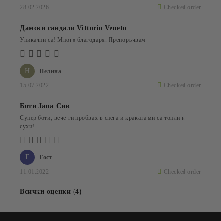
28.02.2026
Checked order
Дамски сандали Vittorio Veneto
Уникални са! Много благодаря. Препоръчвам
Н
Нелина
15.07.2022
Checked order
Боти Jana Сив
Супер боти, вече ги пробвах в снега и краката ми са топли и
сухи!
Г
Гост
11.01.2022
Checked order
Всички оценки (4)