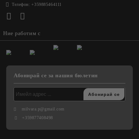
Телефон:
+359885464111
Ние работим с
Абонирай се за нашия бюлетин
milvara.p@gmail.com
+359877408498