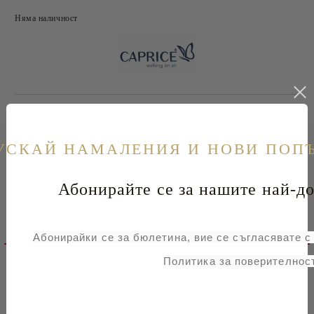
Няма наличност
Добави в желани
Tweet
УСКАЙ НАМАЛЕНИЯ И НОВИ ПОП
Оцени продукта
Информация за Съответствие
Абонирайте се за нашите най-до
Детайлно описание
Абонирайки се за бюлетина, вие се съгласявате 
Ревюта
Политика за поверителност
Таблица с размери на обувки