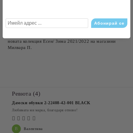
Немските обувки от естествена кожа са меки, гъвкави и
анатомични. Обувките имат фантастична нова сая и
ходило, което ги прави още по-удобни. Доставете
лекота на ежедневието си, съчетана с най-актуалните
тенденции за сезона. Поръчайте си сега само от най-
новата колекция Есен/ Зима 2021/2022 на магазини
Милвара П.
Ревюта (4)
Дамски обувки 2-22408-42-001 BLACK
Любимата ми марка, благодаря отново!
В
Валентина