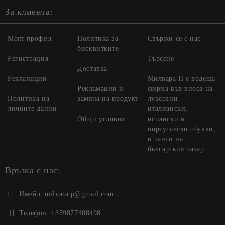
За клиента:
Моят профил
Политика за
Свържи се с нас
бисквитките
Регистрация
Търсене
Доставка
Рекламации
Милвара П е водеща
Рекламации и
фирма във вноса на
Политика на
замяна на продукт
луксозни
личните данни
италиански,
Общи условия
испански и
португалски обувки,
и чанти на
българския пазар.
Връзка с нас:
Имейл:
milvara.p@gmail.com
Телефон:
+359877408498