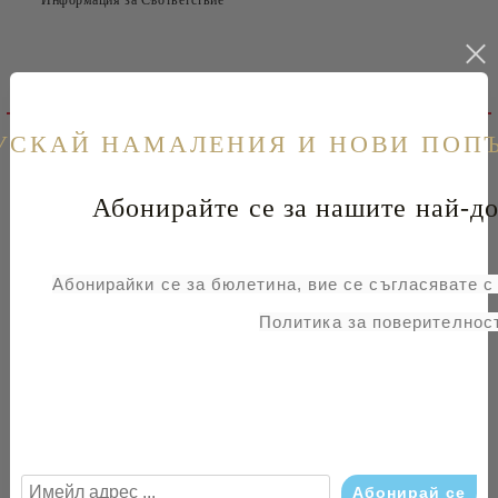
Детайлно описание
УСКАЙ НАМАЛЕНИЯ И НОВИ ПОП
Ревюта
Свързани продукти
Абонирайте се за нашите най-до
Таблица с размери на обувки
Абонирайки се за бюлетина, вие се съгласявате 
Арт. №: 05310-00 Black
Политика за поверителност
Мъжки обувки
Цвят: черен
Декоративен външен шев
Произведени в Германия
Състав:
Лицева част: естествена кожа