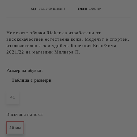
Код:
05310-00 Blackk-3
Тегло:
0.000
кг
Немските обувки Rieker са изработени от
висококачествен естествена кожа. Моделът е спортен,
изключително лек и удобен. Колекция Есен/Зима
2021/22 на магазини Милвара П.
Размер на обувки:
Таблица с размери
41
Височина на тока:
20 мм