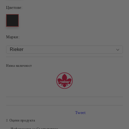
Цветове:
Mарки:
Няма наличност
Добави в желани
Tweet
Оцени продукта
Информация за Съответствие