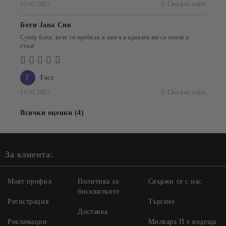
15.07.2022
Checked order
Боти Jana Сив
Супер боти, вече ги пробвах в снега и краката ми са топли и
сухи!
Г
Гост
11.01.2022
Checked order
Всички оценки (4)
За клиента:
Моят профил
Политика за
Свържи се с нас
бисквитките
Регистрация
Търсене
Доставка
Рекламации
Милвара П е водеща