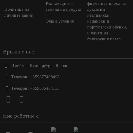
Рекламации и
фирма във вноса на
Политика на
замяна на продукт
луксозни
личните данни
италиански,
Общи условия
испански и
португалски обувки,
и чанти на
българския пазар.
Връзка с нас:
Имейл:
milvara.p@gmail.com
Телефон:
+359877408498
Телефон:
+359885464111
Ние работим с