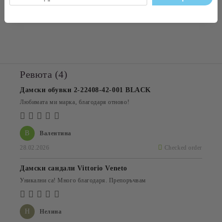
Вътрешна част: естествена кожа
Подметка: гума
Ревюта (4)
Дамски обувки 2-22408-42-001 BLACK
Любимата ми марка, благодаря отново!
В
Валентина
28.02.2026
Checked order
Дамски сандали Vittorio Veneto
Уникални са! Много благодаря. Препоръчвам
Н
Нелина