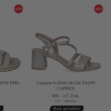
-20%
-20%
 OFFW PERL
Сандали 9-28302-46-354 TAUPE
CAPRICE
.
€60
117.35лв.
€75
146.69лв.
Виж детайли