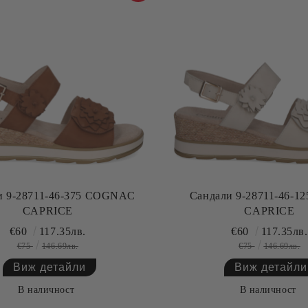
и 9-28711-46-375 COGNAC
Сандали 9-28711-46-1
CAPRICE
CAPRICE
€60
117.35лв.
€60
117.35лв.
€75
146.69лв.
€75
146.69лв.
Виж детайли
Виж детайли
В наличност
В наличност