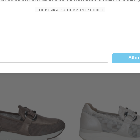
PERLATO Caprice
METALLIC CAPR
Политика за поверителност.
€65
127.13лв.
€65
127.13лв
€81
158.42лв.
€81
158.42лв.
Виж детайли
Виж детайли
В наличност
В наличност
-20%