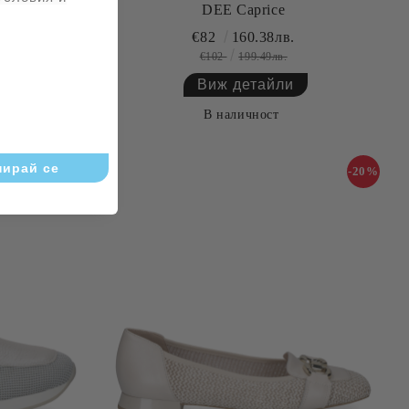
ICE
DEE Caprice
.
€82
160.38лв.
€102
199.49лв.
Виж детайли
В наличност
-20%
-20%