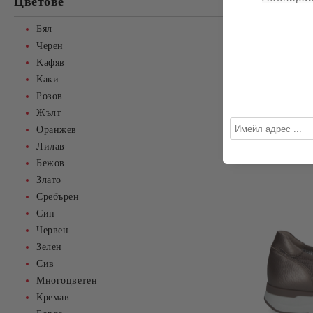
Цветове
Бял
Черен
Kaфяв
Каки
Розов
Жълт
Оранжев
Лилав
Бежов
Злато
Сребърен
Син
Червен
Зелен
Сив
Многоцветен
Кремав