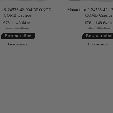
и 9-24536-42-904 BRONCE
Мокасини 9-24536-42-
COMB Caprice
COMB Caprice
€76
148.64лв.
€76
148.64лв
€95
185.80лв.
€95
185.80лв.
Виж детайли
Виж детайли
В наличност
В наличност