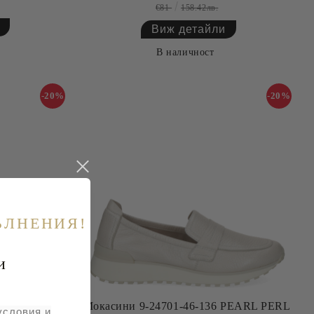
€81
158.42лв.
Виж детайли
В наличност
-20%
-20%
ЪЛНЕНИЯ!
и
43 BLACK
Мокасини 9-24701-46-136 PEARL PERL
условия и