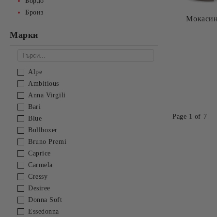
Бордо
Бронз
Мокасин
Mарки
Alpe
Ambitious
Anna Virgili
Bari
Page 1 of 7
Blue
Bullboxer
Bruno Premi
Caprice
Carmela
Cressy
Desiree
Donna Soft
Essedonna