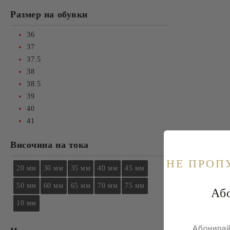
Размер на обувки
36
37
37.5
38
38.5
39
40
41
Височина на тока
НE ПРОП
20 мм
30 мм
35 мм
40 мм
45 мм
50 мм
60 мм
65 мм
70 мм
75 мм
Абонира
10 мм
Обувк
Абонирай