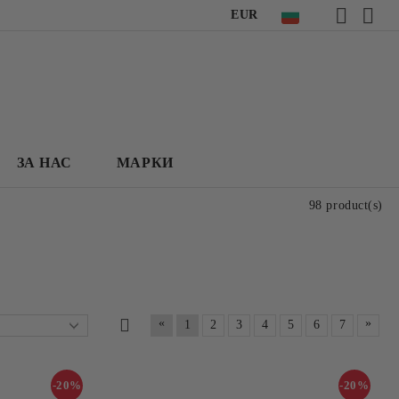
EUR
ЗА НАС
МАРКИ
98 product(s)
«
»
1
2
3
4
5
6
7
-20%
-20%