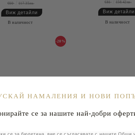
€81
158.42лв.
€60
117.35лв.
Виж детайли
Виж детайли
В наличност
В наличност
-20%
УСКАЙ НАМАЛЕНИЯ И НОВИ ПОП
йте се за нашите най-добри оферт
и 9-29500-42-433 BEIGE
Обувки 9-29500-42-0
ки се за бюлетина, вие се съгласявате с нашите Общи 