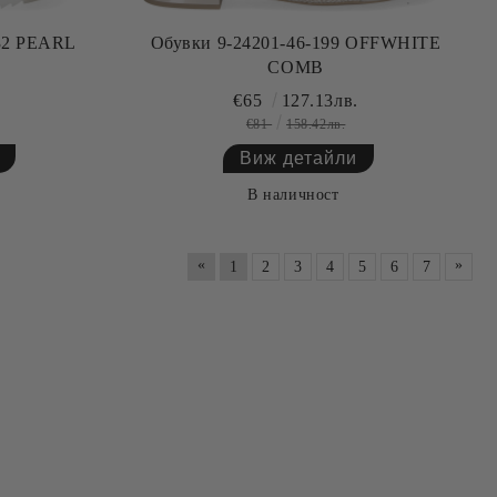
132 PEARL
Обувки 9-24201-46-199 OFFWHITE
COMB
.
€65
127.13лв.
€81
158.42лв.
Виж детайли
В наличност
«
»
1
2
3
4
5
6
7