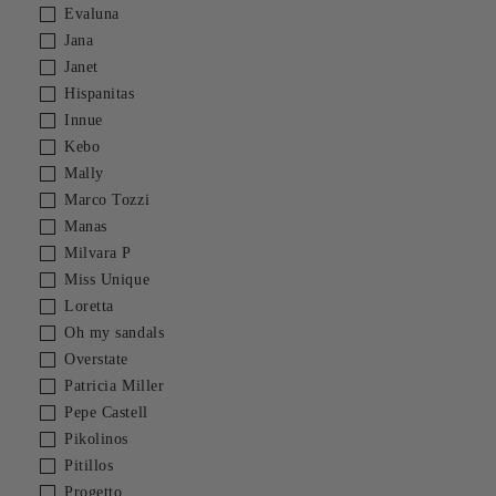
Evaluna
Jana
Janet
Hispanitas
Innue
Kebo
Mally
Marco Tozzi
Manas
Milvara P
Miss Unique
Loretta
Oh my sandals
Overstate
Patricia Miller
Pepe Castell
Pikolinos
Pitillos
Progetto