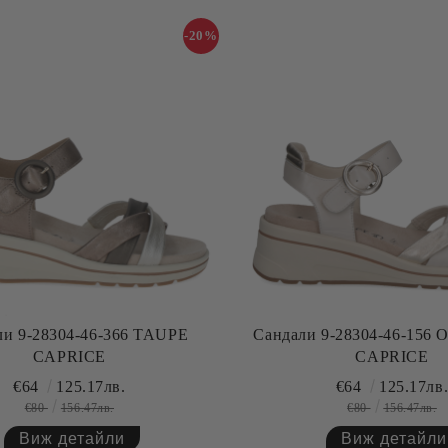
-20%
ли 9-28304-46-366 TAUPE
Сандали 9-28304-46-156
CAPRICE
CAPRICE
€64
125.17лв.
€64
125.17лв
€80
156.47лв.
€80
156.47лв.
Виж детайли
Виж детайли