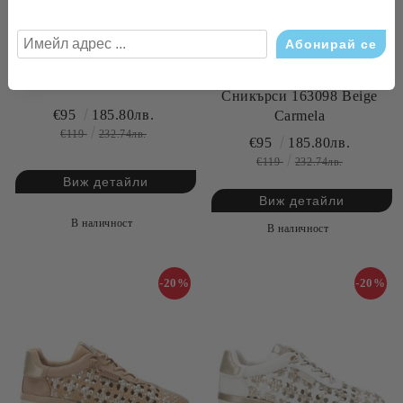
Сникърси 163113 Coral
Carmela
Сникърси 163098 Beige
€95
185.80лв.
Carmela
€119
232.74лв.
€95
185.80лв.
€119
232.74лв.
Виж детайли
Виж детайли
В наличност
В наличност
-20%
-20%