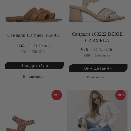
Сандали 163222 BEIGE
Сандали Carmela 163061
CARMELA
€64
125.17лв.
€79
154.51лв.
€80
156.47лв.
€99
193.63лв.
Виж детайли
Виж детайли
В наличност
В наличност
-20%
-20%