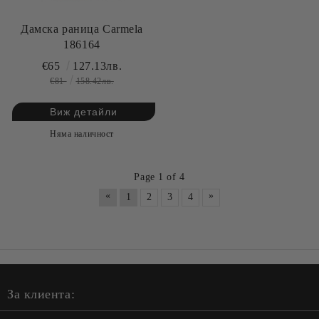
Дамска раница Carmela
186164
€65
127.13лв.
€81
158.42лв.
Виж детайли
Няма наличност
Page 1 of 4
«
»
1
2
3
4
За клиента: