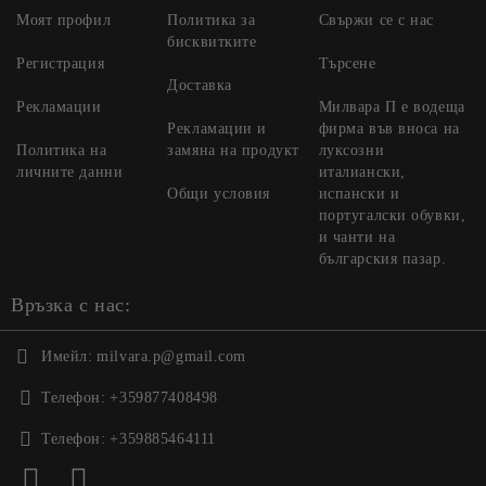
Моят профил
Политика за
Свържи се с нас
бисквитките
Регистрация
Търсене
Доставка
Рекламации
Милвара П е водеща
Рекламации и
фирма във вноса на
Политика на
замяна на продукт
луксозни
личните данни
италиански,
Общи условия
испански и
португалски обувки,
и чанти на
българския пазар.
Връзка с нас:
Имейл:
milvara.p@gmail.com
Телефон:
+359877408498
Телефон:
+359885464111