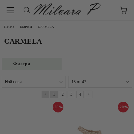
Начало
МАРКИ
CARMELA
CARMELA
Филтри
«
»
1
2
3
4
-20%
-20%