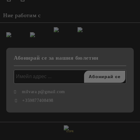
Ние работим с
Абонирай се за нашия бюлетин
milvara.p@gmail.com
+359877408498
GDPR