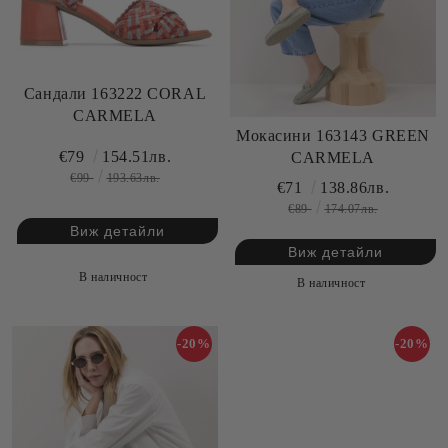
Сандали 163222 CORAL
CARMELA
Мокасини 163143 GREEN
€79
154.51лв.
CARMELA
€99
193.63лв.
€71
138.86лв.
€89
174.07лв.
Виж детайли
Виж детайли
В наличност
В наличност
-20%
-20%